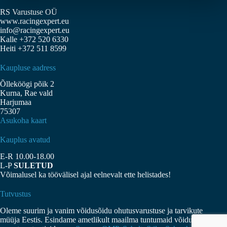
RS Varustuse OÜ
www.racingexpert.eu
info@racingexpert.eu
Kalle +372 520 6330
Heiti +372 511 8599
Kaupluse aadress
Õlleköögi põik 2
Kurna, Rae vald
Harjumaa
75307
Asukoha kaart
Kauplus avatud
E-R 10.00-18.00
L-P
SULETUD
Võimalusel ka töövälisel ajal eelnevalt ette helistades!
Tutvustus
Oleme suurim ja vanim võidusõidu ohutusvarustuse ja tarvikute
müüja Eestis. Esindame ametlikult maailma tuntumaid võidusõidu