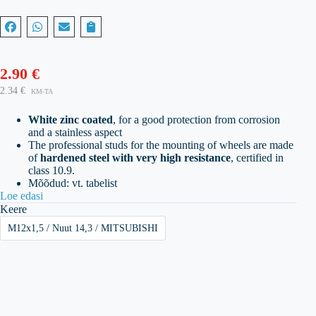
2.90
€
2.34
€
KM-TA
White zinc coated
, for a good protection from corrosion
and a stainless aspect
The professional studs for the mounting of wheels are made
of
hardened steel with very high resistance
, certified in
class 10.9.
Mõõdud: vt. tabelist
Loe edasi
Keere
M12x1,5 / Nuut 14,3 / MITSUBISHI