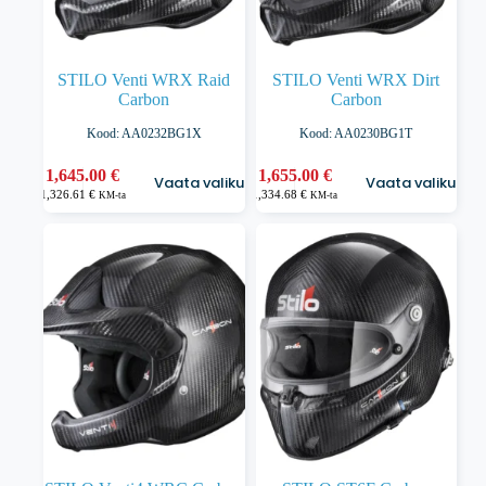
STILO Venti WRX Raid
STILO Venti WRX Dirt
Carbon
Carbon
Kood: AA0232BG1X
Kood: AA0230BG1T
Sellel
Sellel
1,645.00
€
1,655.00
€
Vaata valikuid
Vaata valikuid
tootel
tootel
1,326.61
€
1,334.68
€
KM-ta
KM-ta
on
on
mitu
mitu
varianti.
varianti.
Valikuid
Valikuid
saab
saab
teha
teha
tootelehel.
tootelehel.