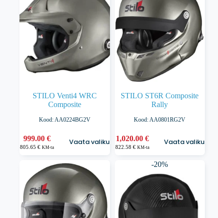
saab
saab
teha
teha
tootelehel.
tootelehel.
STILO Venti4 WRC
STILO ST6R Composite
Composite
Rally
Kood: AA0224BG2V
Kood: AA0801RG2V
Sellel
Sellel
999.00
€
1,020.00
€
Vaata valikuid
Vaata valikuid
tootel
tootel
805.65
€
822.58
€
KM-ta
KM-ta
on
on
mitu
mitu
-20%
varianti.
varianti.
Valikuid
Valikuid
saab
saab
teha
teha
tootelehel.
tootelehel.