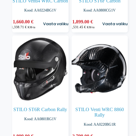
STILO Venti4 WRC Carbon
STILO ST6F Carbon
Kood: AA0224BG1V
Kood: AA0800CG1V
Sellel
Sellel
1,660.00
€
1,899.00
€
Vaata valikuid
Vaata valikuid
tootel
tootel
1,338.71
€
1,531.45
€
KM-ta
KM-ta
on
on
mitu
mitu
varianti.
varianti.
Valikuid
Valikuid
saab
saab
teha
teha
tootelehel.
tootelehel.
STILO ST6R Carbon Rally
STILO Venti WRC 8860
Rally
Kood: AA0801RG1V
Kood: AA0220BG1R
Sellel
Sellel