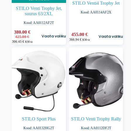
STILO Venti4 Trophy Jet
STILO Venti Trophy Jet,
Kood: AA0114AF2X
suurus 63/2XL
Kood: AA0112AF2T
Sellel
380.00
€
Sellel
455.00
€
Vaata valikuid
Vaata valikuid
Algne
Praegune
tootel
425.00
€
tootel
366.94
€
KM-ta
hind
hind
306.45
€
on
KM-ta
on
oli:
on:
mitu
mitu
425.00 €.
380.00 €.
varianti.
varianti.
Valikuid
Valikuid
saab
saab
teha
teha
tootelehel.
tootelehel.
STILO Sport Plus
STILO Venti Trophy Rally
Kood: AA0132HG2T
Kood: AA0112DF2T