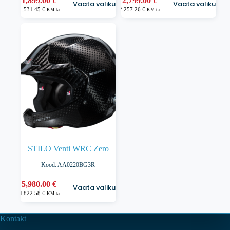
1,899.00
€
2,799.00
€
Vaata valikuid
Vaata valikuid
tootel
tootel
1,531.45
€
2,257.26
€
KM-ta
KM-ta
on
on
mitu
mitu
varianti.
varianti.
Valikuid
Valikuid
saab
saab
teha
teha
tootelehel.
tootelehel.
STILO Venti WRC Zero
Kood: AA0220BG3R
Sellel
5,980.00
€
Vaata valikuid
tootel
4,822.58
€
KM-ta
on
mitu
varianti.
Kontakt
Valikuid