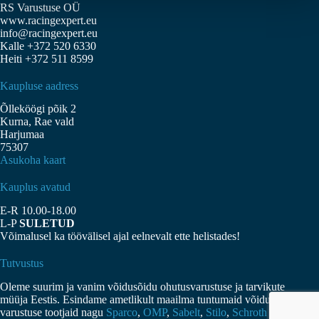
RS Varustuse OÜ
saab
www.racingexpert.eu
teha
info@racingexpert.eu
tootelehel.
Kalle +372 520 6330
Heiti +372 511 8599
Kaupluse aadress
Õlleköögi põik 2
Kurna, Rae vald
Harjumaa
75307
Asukoha kaart
Kauplus avatud
E-R 10.00-18.00
L-P
SULETUD
Võimalusel ka töövälisel ajal eelnevalt ette helistades!
Tutvustus
Oleme suurim ja vanim võidusõidu ohutusvarustuse ja tarvikute
müüja Eestis. Esindame ametlikult maailma tuntumaid võidusõidu
varustuse tootjaid nagu
Sparco
,
OMP
,
Sabelt
,
Stilo
,
Schroth
jne.