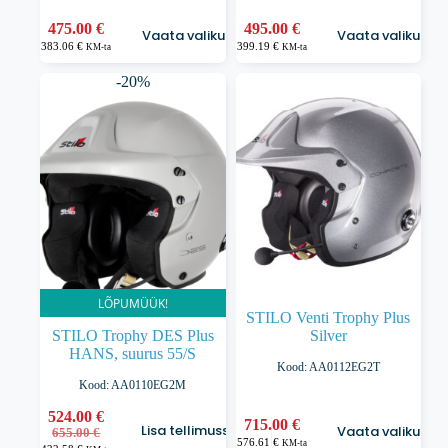
Sellel
Sellel
475.00
€
495.00
€
Vaata valikuid
Vaata valikuid
tootel
tootel
383.06
€
399.19
€
KM-ta
KM-ta
on
on
mitu
mitu
-20%
varianti.
varianti.
Valikuid
Valikuid
saab
saab
teha
teha
tootelehel.
tootelehel.
LÕPUMÜÜK!
STILO Venti Trophy Plus
STILO Trophy DES Plus
Silver
HANS, suurus 55/S
Kood: AA0112EG2T
Kood: AA0110EG2M
524.00
€
Sellel
715.00
€
Lisa tellimusse
Vaata valikuid
Algne
Praegune
655.00
€
tootel
576.61
€
KM-ta