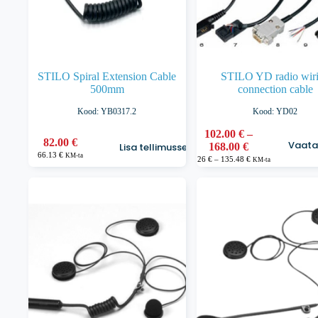
STILO Spiral Extension Cable
STILO YD radio wir
500mm
connection cable
Kood: YB0317.2
Kood: YD02
102.00
€
–
Sellel
82.00
€
Vaata 
Hinnavahemik
Lisa tellimusse
168.00
€
tootel
66.13
€
KM-ta
102.00 €
Hinnavahemik:
on
82.26
€
–
135.48
€
KM-ta
82.26 €
kuni
mitu
kuni
168.00 €
135.48 €
varianti.
Valikuid
saab
teha
tootelehel.