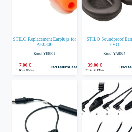
STILO Replacement Earplugs for
STILO Soundproof Ear
AE0300
EVO
Kood: YE0001
Kood: YA0024
7.00
€
39.00
€
Lisa tellimusse
Lisa t
5.65
€
31.45
€
KM-ta
KM-ta