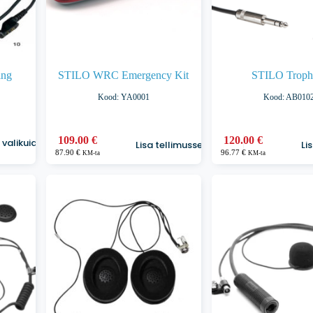
ing
STILO WRC Emergency Kit
STILO Troph
Kood: YA0001
Kood: AB010
109.00
€
120.00
€
valikuid
:
Lisa tellimusse
Li
87.90
€
96.77
€
KM-ta
KM-ta