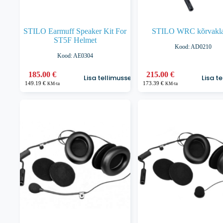
STILO Earmuff Speaker Kit For
STILO WRC kõrvakla
ST5F Helmet
Kood: AD0210
Kood: AE0304
185.00
€
215.00
€
Lisa tellimusse
Lisa t
149.19
€
173.39
€
KM-ta
KM-ta