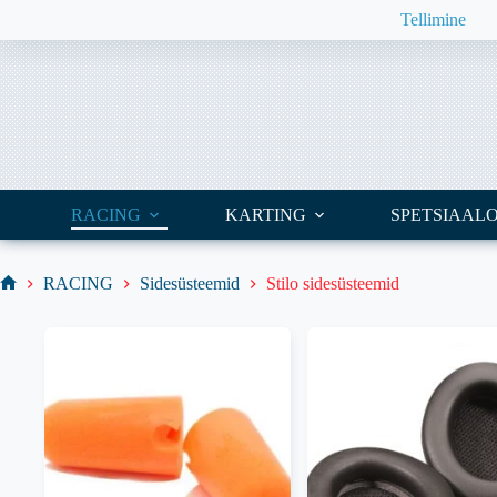
Skip
Tellimine
to
content
RACING
KARTING
SPETSIAAL
RACING
Sidesüsteemid
Stilo sidesüsteemid
Home