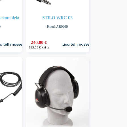
ekomplekt
STILO WRC 03
0
Kood: AB0200
240.00
€
sa tellimusse
Lisa tellimusse
193.55
€
KM-ta