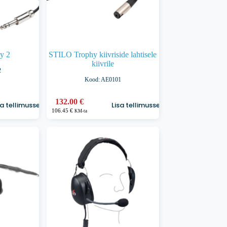
y 2
STILO Trophy kiivriside lahtisele
kiivrile
2
Kood: AE0101
132.00
€
sa tellimusse
Lisa tellimusse
106.45
€
KM-ta