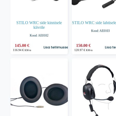
STILO WRC side kinnisele
STILO WRC side lahtisele 
kiivrile
Kood: AE0103
Kood: AE0102
145.00
€
150.00
€
Lisa tellimusse
Lisa t
116.94
€
120.97
€
KM-ta
KM-ta