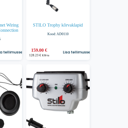
met Wiring
STILO Trophy kõrvaklapid
Connection
Kood: AD0110
5
159.00
€
sa tellimusse
Lisa tellimusse
128.23
€
KM-ta