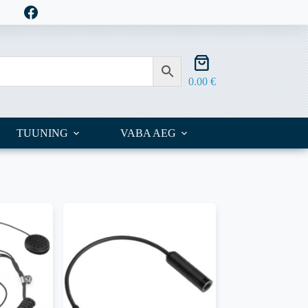
Shopping
cart
0.00
€
TUUNING
VABA AEG
OUTLET