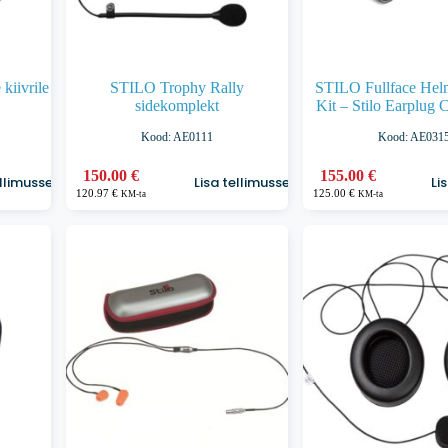
kiivrile
STILO Trophy Rally
STILO Fullface Hel
sidekomplekt
Kit – Stilo Earplug 
Kood: AE0111
Kood: AE031
150.00
€
155.00
€
ellimusse
Lisa tellimusse
Li
120.97
€
125.00
€
KM-ta
KM-ta