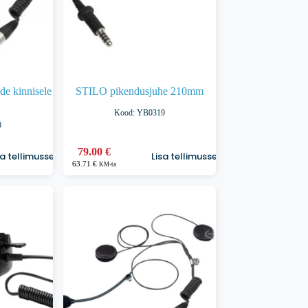
de kinnisele
STILO pikendusjuhe 210mm
Kood: YB0319
0
79.00
€
sa tellimusse
Lisa tellimusse
63.71
€
KM-ta