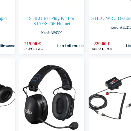
pid
STILO Ear Plug Kit For
STILO WRC Des sid
ST5F/ST6F Helmet
Kood: AE021
Kood: AE0300
215.00
€
229.00
€
ellimusse
Lisa tellimusse
Li
173.39
€
184.68
€
KM-ta
KM-ta