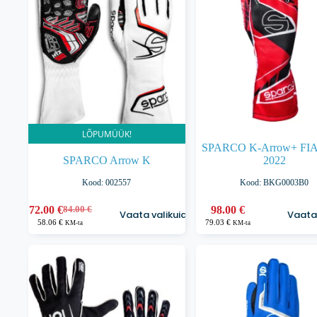
tootelehel.
tootelehel.
LÕPUMÜÜK!
SPARCO K-Arrow+ FIA
SPARCO Arrow K
2022
Kood: 002557
Kood: BKG0003B0
Sellel
Sellel
72.00
€
98.00
€
84.00
€
Vaata valikuid
Vaata 
Algne
Praegune
tootel
tootel
58.06
€
79.03
€
KM-ta
KM-ta
hind
hind
on
on
oli:
on:
mitu
mitu
84.00 €.
72.00 €.
varianti.
varianti.
Valikuid
Valikuid
saab
saab
teha
teha
tootelehel.
tootelehel.