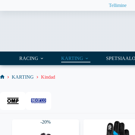
Skip
Tellimine
to
content
RACING
KARTING
SPETSIAAL
KARTING
Kindad
Home
-20%