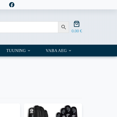
Shopping
cart
0.00
€
TUUNING
VABA AEG
OUTLET