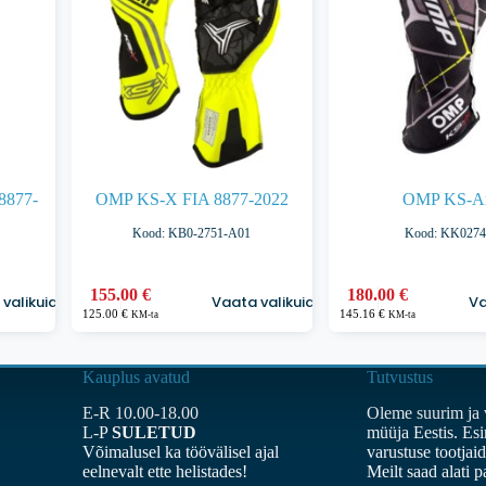
8877-
OMP KS-X FIA 8877-2022
OMP KS-Ar
Kood: KB0-2751-A01
Kood: KK0274
Sellel
Sellel
155.00
€
180.00
€
valikuid
Vaata valikuid
Va
tootel
tootel
125.00
€
145.16
€
KM-ta
KM-ta
on
on
mitu
mitu
varianti.
varianti.
Kauplus avatud
Tutvustus
Valikuid
Valikuid
saab
saab
E-R 10.00-18.00
Oleme suurim ja 
teha
teha
L-P
SULETUD
müüja Eestis. Es
tootelehel.
tootelehel.
Võimalusel ka töövälisel ajal
varustuse tootjai
eelnevalt ette helistades!
Meilt saad alati 