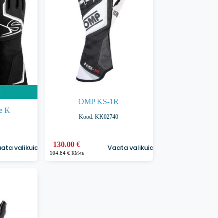
tootelehel.
!
OMP KS-1R
e K
Kood: KK02740
Sellel
130.00
€
ata valikuid
Vaata valikuid
tootel
104.84
€
KM-ta
on
mitu
varianti.
Valikuid
saab
teha
tootelehel.