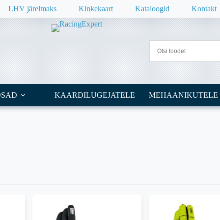
LHV järelmaks
Kinkekaart
Kataloogid
Kontakt
OSAD
KAARDILUGEJATELE
MEHAANIKUTELE