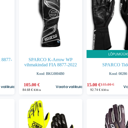
tootelehel.
tootelehel.
LÕPUMÜÜK
 8877-
SPARCO K-Arrow WP
vihmakindad FIA 8877-2022
SPARCO Tid
Kood: BKG0004B0
Kood: 00286
Sellel
Sellel
105.00
€
115.00
€
135.00
€
valikuid
Vaata valikuid
Va
Algne
Praegune
tootel
tootel
84.68
€
92.74
€
KM-ta
KM-ta
hind
hind
on
on
oli:
on:
mitu
mitu
135.00 €.
115.00 €.
varianti.
varianti.
Valikuid
Valikuid
saab
saab
teha
teha
tootelehel.
tootelehel.