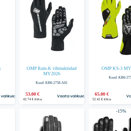
k
OMP Rain-K vihmakindad
OMP KS-3 MY
MY2026
Kood: KB0-27
Kood: KB0-2758-A01
Sellel
Sellel
53.00
€
65.00
€
valikuid
Vaata valikuid
Va
tootel
tootel
42.74
€
52.42
€
KM-ta
KM-ta
on
on
mitu
mitu
-15%
varianti.
varianti.
Valikuid
Valikuid
saab
saab
teha
teha