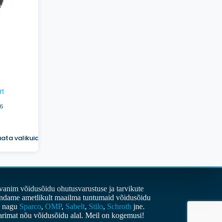
t
6
ata valikuid
vanim võidusõidu ohutusvarustuse ja tarvikute
indame ametlikult maailma tuntumaid võidusõidu
d nagu
Sparco
,
OMP
,
Sabelt
,
Stilo
,
Schroth
jne.
parimat nõu võidusõidu alal. Meil on kogemusi!