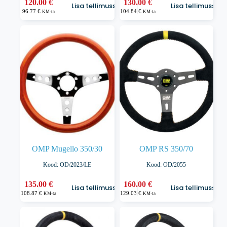
120.00
€
130.00
€
Lisa tellimusse
Lisa tellimusse
96.77
€
104.84
€
KM-ta
KM-ta
OMP Mugello 350/30
OMP RS 350/70
Kood: OD/2023/LE
Kood: OD/2055
135.00
€
160.00
€
Lisa tellimusse
Lisa tellimusse
108.87
€
129.03
€
KM-ta
KM-ta