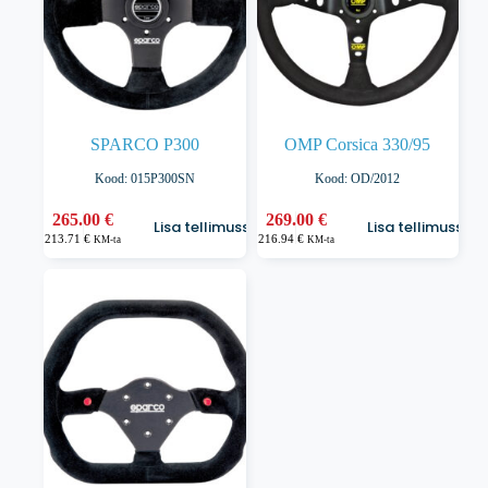
SPARCO P300
OMP Corsica 330/95
Kood: 015P300SN
Kood: OD/2012
265.00
€
269.00
€
Lisa tellimusse
Lisa tellimusse
213.71
€
216.94
€
KM-ta
KM-ta