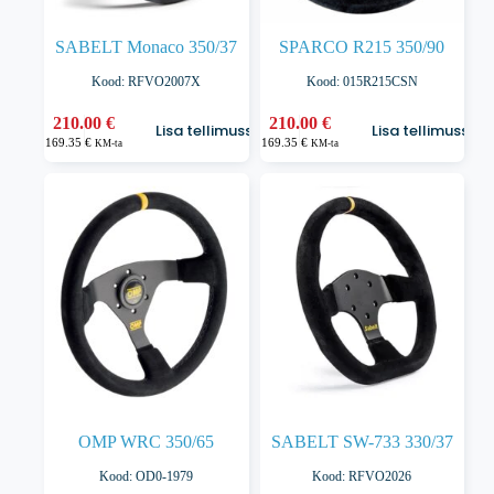
SABELT Monaco 350/37
SPARCO R215 350/90
Kood: RFVO2007X
Kood: 015R215CSN
210.00
€
210.00
€
Lisa tellimusse
Lisa tellimusse
169.35
€
169.35
€
KM-ta
KM-ta
OMP WRC 350/65
SABELT SW-733 330/37
Kood: OD0-1979
Kood: RFVO2026