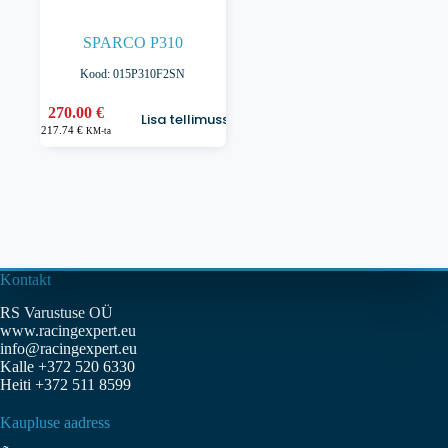
SPARCO P310
Kood: 015P310F2SN
270.00
€
Lisa tellimusse
217.74
€
KM-ta
Kontakt
RS Varustuse OÜ
www.racingexpert.eu
info@racingexpert.eu
Kalle +372 520 6330
Heiti +372 511 8599
Kaupluse aadress