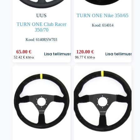
UUS
TURN ONE Nike 350/65
TURN ONE Club Racer
Kood: 614014
350/70
Kood: 6140RSW703
65.00
€
120.00
€
Lisa tellimusse
Lisa tellimusse
52.42
€
96.77
€
KM-ta
KM-ta