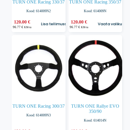
TURN ONE Racing 330/37
TURN ONE Racing 350/37
Kood: 614009N2
Kood: 614009N
Sellel
120.00
€
120.00
€
Lisa tellimusse
Vaata valikuid
tootel
96.77
€
96.77
€
KM-ta
KM-ta
on
mitu
varianti.
Valikuid
saab
teha
tootelehel.
TURN ONE Racing 300/37
TURN ONE Rallye EVO
350/90
Kood: 614009N3
Kood: 614014N