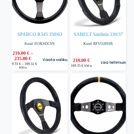
SPARCO R345 350/63
SABELT Sardinia 330/37
Kood: 015R345CSN
Kood: RFVO2010X
210.00
€
–
Sellel
Hinnavahemik:
235.00
€
Vaata valikuid
210.00
€
tootel
Lisa tellimusse
210.00 €
Hinnavahemik:
169.35
€
–
189.52
€
on
169.35
€
KM-ta
169.35 €
KM-ta
kuni
kuni
mitu
235.00 €
189.52 €
varianti.
Valikuid
saab
teha
tootelehel.