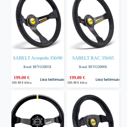
SABELT Acropolis 350/90
SABELT RAC 350/65
Kood: RFVO2005X
Kood: RFVO2009X
199.00
€
199.00
€
Lisa tellimusse
Lisa tellimusse
160.48
€
160.48
€
KM-ta
KM-ta