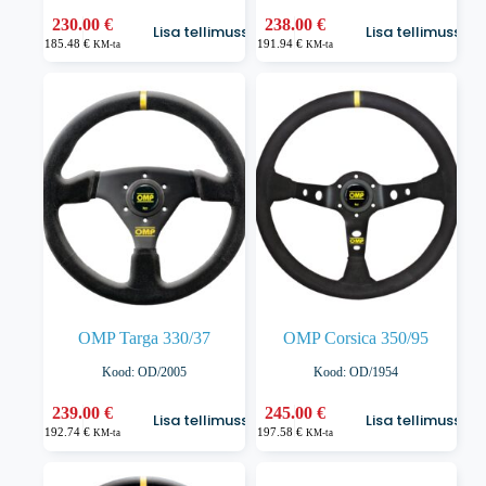
230.00
€
238.00
€
Lisa tellimusse
Lisa tellimusse
185.48
€
191.94
€
KM-ta
KM-ta
OMP Targa 330/37
OMP Corsica 350/95
Kood: OD/2005
Kood: OD/1954
239.00
€
245.00
€
Lisa tellimusse
Lisa tellimusse
192.74
€
197.58
€
KM-ta
KM-ta