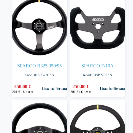
SPARCO R325 350/95
SPARCO F-10A
Kood: 015R325CSN
Kood: 015P270SSN
250.00
€
250.00
€
Lisa tellimusse
Lisa tellimusse
201.61
€
201.61
€
KM-ta
KM-ta