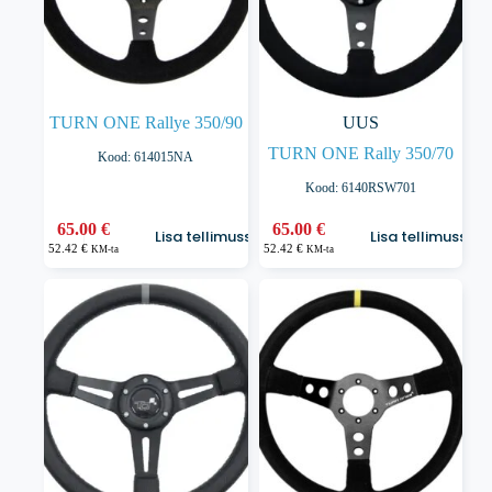
TURN ONE Rallye 350/90
UUS
TURN ONE Rally 350/70
Kood: 614015NA
Kood: 6140RSW701
65.00
€
65.00
€
Lisa tellimusse
Lisa tellimusse
52.42
€
52.42
€
KM-ta
KM-ta