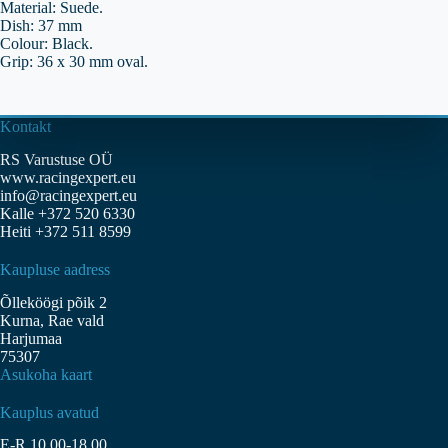
Material: Suede.
Dish: 37 mm
Colour: Black.
Grip: 36 x 30 mm oval.
Kontakt
RS Varustuse OÜ
www.racingexpert.eu
info@racingexpert.eu
Kalle +372 520 6330
Heiti +372 511 8599
Kaupluse aadress
Õlleköögi põik 2
Kurna, Rae vald
Harjumaa
75307
Asukoha kaart
Kauplus avatud
E-R 10.00-18.00