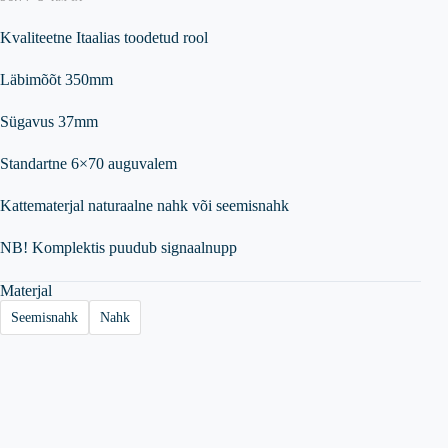
Kvaliteetne Itaalias toodetud rool
Läbimõõt 350mm
Sügavus 37mm
Standartne 6×70 auguvalem
Kattematerjal naturaalne nahk või seemisnahk
NB! Komplektis puudub signaalnupp
Materjal
Seemisnahk
Nahk