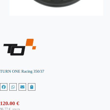
TURN ONE Racing 350/37
120.00
€
96.77
€
KM-TA