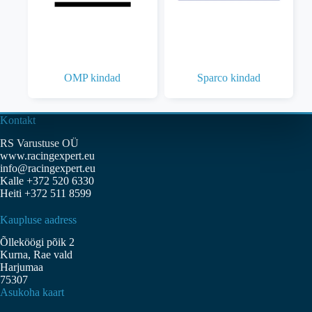
OMP kindad
Sparco kindad
Kontakt
RS Varustuse OÜ
www.racingexpert.eu
info@racingexpert.eu
Kalle +372 520 6330
Heiti +372 511 8599
Kaupluse aadress
Õlleköögi põik 2
Kurna, Rae vald
Harjumaa
75307
Asukoha kaart