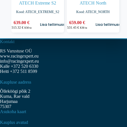
ATECH Extreme S2
ATECH North
Kood: ATECH_EXTREME_S2
Kood: ATECH_NORTH
639.00
€
659.00
€
Lisa tellimusse
Lisa tellimusse
515.32
€
531.45
€
KM-ta
KM-ta
Kontakt
RS Varustuse OÜ
www.racingexpert.eu
info@racingexpert.eu
Kalle +372 520 6330
Heiti +372 511 8599
Kaupluse aadress
Õlleköögi põik 2
Kurna, Rae vald
Harjumaa
75307
Asukoha kaart
Kauplus avatud