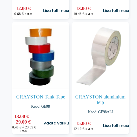
12.00
€
13.00
€
Lisa tellimusse
Lisa tellimusse
9.68
€
10.48
€
KM-ta
KM-ta
GRAYSTON Tank Tape
GRAYSTON alumiinium
teip
Kood: GE98
Kood: GE98ALI
13.00
€
–
Sellel
Hinnavahemik:
29.00
€
Vaata valikuid
15.00
€
tootel
Lisa tellimusse
13.00 €
Hinnavahemik:
10.48
€
–
23.39
€
on
12.10
€
KM-ta
10.48 €
KM-ta
kuni
kuni
mitu