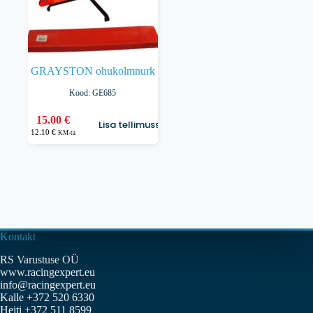
GRAYSTON ohukolmnurk
Kood: GE685
15.00
€
Lisa tellimusse
12.10
€
KM-ta
Kontakt
RS Varustuse OÜ
www.racingexpert.eu
info@racingexpert.eu
Kalle +372 520 6330
Heiti +372 511 8599