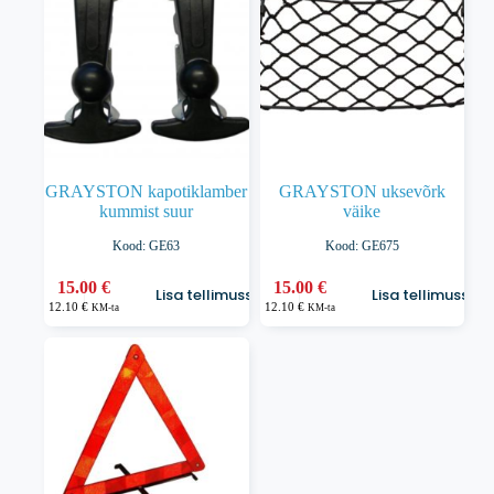
teha
tootelehel.
GRAYSTON kapotiklamber
GRAYSTON uksevõrk
kummist suur
väike
Kood: GE63
Kood: GE675
15.00
€
15.00
€
Lisa tellimusse
Lisa tellimusse
12.10
€
12.10
€
KM-ta
KM-ta