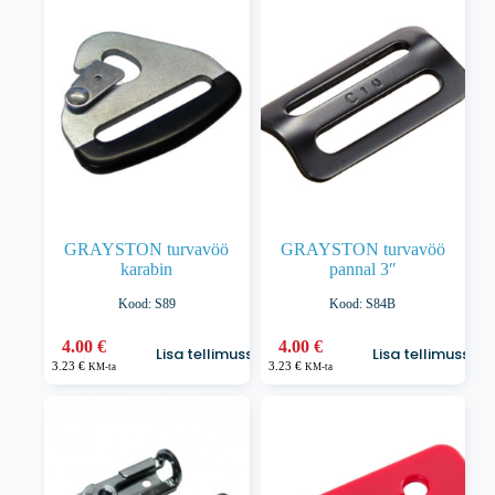
GRAYSTON turvavöö
GRAYSTON turvavöö
karabin
pannal 3″
Kood: S89
Kood: S84B
4.00
€
4.00
€
Lisa tellimusse
Lisa tellimusse
3.23
€
3.23
€
KM-ta
KM-ta