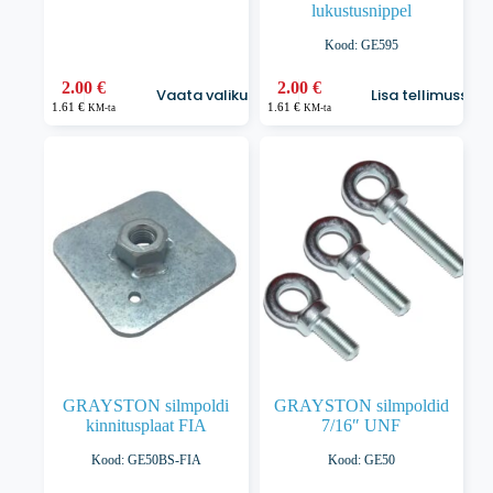
lukustusnippel
Kood: GE595
Sellel
2.00
€
2.00
€
Vaata valikuid
Lisa tellimusse
tootel
1.61
€
1.61
€
KM-ta
KM-ta
on
mitu
varianti.
Valikuid
saab
teha
tootelehel.
GRAYSTON silmpoldi
GRAYSTON silmpoldid
kinnitusplaat FIA
7/16″ UNF
Kood: GE50BS-FIA
Kood: GE50