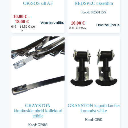
OK/SOS silt A3
REDSPEC ukserihm
Kood: 8RS0115N
10.00
€
–
Sellel
Hinnavahemik:
18.00
€
Vaata valikuid
10.00
€
tootel
Lisa tellimusse
10.00 €
Hinnavahemik:
8.06
€
–
14.52
€
KM-
on
8.06
€
KM-ta
8.06 €
ta
kuni
kuni
mitu
18.00 €
14.52 €
varianti.
Valikuid
saab
teha
tootelehel.
GRAYSTON
GRAYSTON kapotiklamber
kinnitusklambrid kollektori
kummist väike
teibile
Kood: GE62
Kood: GE983