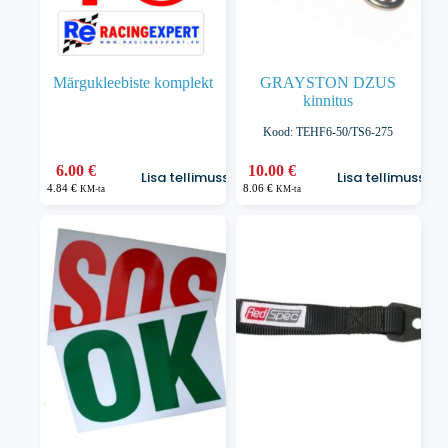
Märgukleebiste komplekt
GRAYSTON DZUS
kinnitus
Kood: TEHF6-50/TS6-275
6.00
€
10.00
€
Lisa tellimusse
Lisa tellimusse
4.84
€
8.06
€
KM-ta
KM-ta