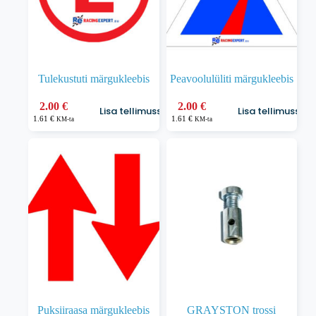
Tulekustuti märgukleebis
Peavoolulüliti märgukleebis
2.00
€
2.00
€
Lisa tellimusse
Lisa tellimusse
1.61
€
1.61
€
KM-ta
KM-ta
Puksiiraasa märgukleebis
GRAYSTON trossi