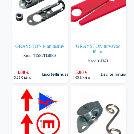
GRAYSTON kinnitusriiv
GRAYSTON turvavöö
lõikur
Kood: T1500/T150003
Kood: GE671
4.00
€
5.00
€
Lisa tellimusse
Lisa tellimusse
3.23
€
4.03
€
KM-ta
KM-ta