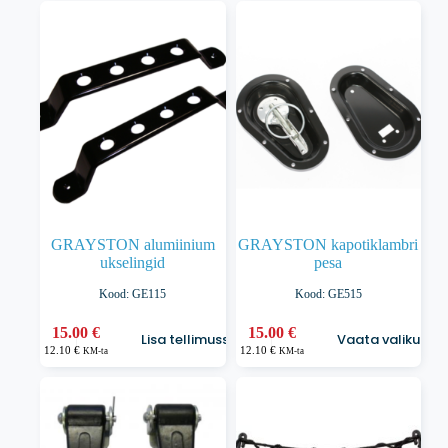
29.00 €
23.39 €
varianti.
Valikuid
saab
teha
tootelehel.
GRAYSTON alumiinium
GRAYSTON kapotiklambri
ukselingid
pesa
Kood: GE115
Kood: GE515
Sellel
15.00
€
15.00
€
Lisa tellimusse
Vaata valikuid
tootel
12.10
€
12.10
€
KM-ta
KM-ta
on
mitu
varianti.
Valikuid
saab