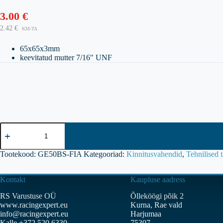
3.00
€
2.42
€
KM-TA
65x65x3mm
keevitatud mutter 7/16″ UNF
GRAYSTON
silmpoldi
kinnitusplaat
FIA
Tootekood:
GE50BS-FIA
Kategooriad:
Kinnitusvahendid
,
Tehnilised 
kogus
Kontakt
Kaupluse aadress
RS Varustuse OÜ
Õlleköögi põik 2
www.racingexpert.eu
Kurna, Rae vald
info@racingexpert.eu
Harjumaa
Kalle +372 520 6330
75307