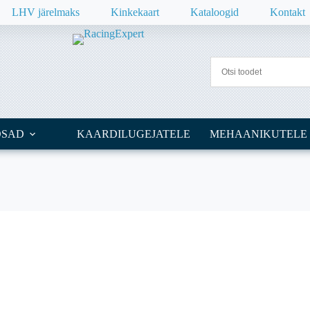
LHV järelmaks
Kinkekaart
Kataloogid
Kontakt
OSAD
KAARDILUGEJATELE
MEHAANIKUTELE