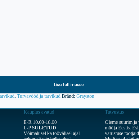
Lisa tellimusse
tarvikud
,
Turvavööd ja tarvikud
Bränd:
Grayston
Kauplus avatud
Tutvustus
E-R 10.00-18.00
Oleme suurim ja 
L-P
SULETUD
müüja Eestis. Es
Võimalusel ka töövälisel ajal
varustuse tootjai
eelnevalt ette helistades!
Meilt saad alati 