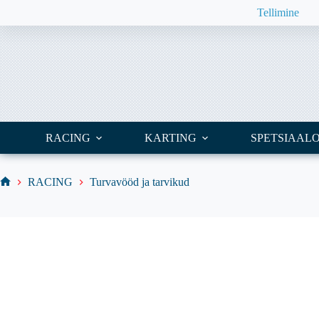
Skip
Tellimine
to
content
RACING
KARTING
SPETSIAAL
RACING
Turvavööd ja tarvikud
Home