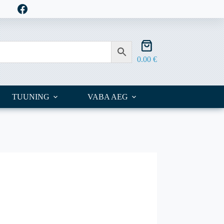
Shopping
cart
0.00
€
TUUNING
VABA AEG
OUTLET