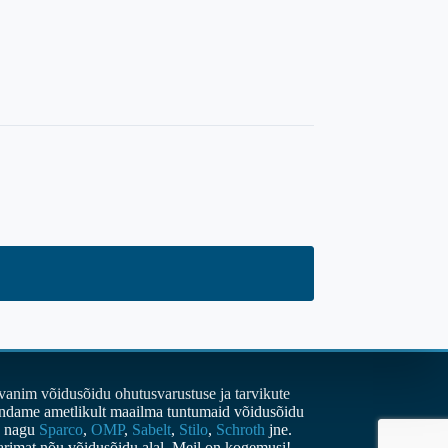
vanim võidusõidu ohutusvarustuse ja tarvikute
indame ametlikult maailma tuntumaid võidusõidu
d nagu
Sparco
,
OMP
,
Sabelt
,
Stilo
,
Schroth
jne.
parimat nõu võidusõidu alal. Meil on kogemusi!