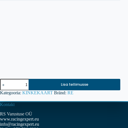
Kinkekaart
Lisa tellimusse
200
kogus
Kategooria:
KINKEKAART
Bränd:
RE
Kontakt
RS Varustuse OÜ
www.racingexpert.eu
info@racingexpert.eu