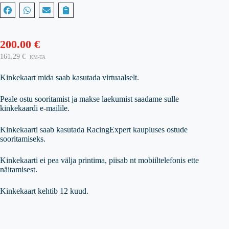
200.00
€
161.29
€
KM-TA
Kinkekaart mida saab kasutada virtuaalselt.
Peale ostu sooritamist ja makse laekumist saadame sulle
kinkekaardi e-mailile.
Kinkekaarti saab kasutada RacingExpert kaupluses ostude
sooritamiseks.
Kinkekaarti ei pea välja printima, piisab nt mobiiltelefonis ette
näitamisest.
Kinkekaart kehtib 12 kuud.