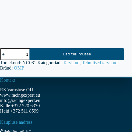
OMP
Lisa tellimusse
manomeeter
0-
Tootekood:
NC081
Kategooriad:
Tarvikud
,
Tehnilised tarvikud
2,5
Bränd:
OMP
bar
kogus
Kontakt
RS Varustuse OÜ
www.racingexpert.eu
info@racingexpert.eu
Kalle +372 520 6330
Heiti +372 511 8599
Kaupluse aadress
Õlleköögi põik 2