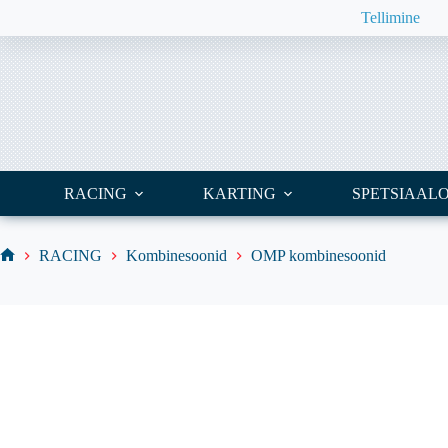
Skip
Tellimine
to
content
RACING
KARTING
SPETSIAAL
RACING
Kombinesoonid
OMP kombinesoonid
Home