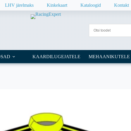
LHV järelmaks
Kinkekaart
Kataloogid
Kontakt
OSAD
KAARDILUGEJATELE
MEHAANIKUTELE