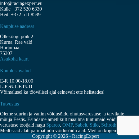
info@racingexpert.eu
Kalle +372 520 6330
Heiti +372 511 8599
Kaupluse aadress
Õlleköögi põik 2
Kurna, Rae vald
Harjumaa
75307
Asukoha kaart
Kauplus avatud
E-R 10.00-18.00
L-P
SULETUD
Võimalusel ka töövälisel ajal eelnevalt ette helistades!
Tutvustus
Oleme suurim ja vanim võidusõidu ohutusvarustuse ja tarvikute
müüja Eestis. Esindame ametlikult maailma tuntumaid võidusõidu
varustuse tootjaid nagu
Sparco
,
OMP
,
Sabelt
,
Stilo
,
Schroth
jne.
Meilt saad alati parimat nõu võidusõidu alal. Meil on kogemusi!
Copyright © 2026 - RacingExpert