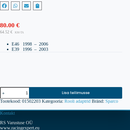
80.00
€
64.52
€
KM-TA
E46 1998 – 2006
E39 1996 – 2003
SPARCO
Lisa tellimusse
rooliadapter
BMW
Tootekood:
01502203
Kategooria:
Rooli adaptrid
Bränd:
Sparco
E46/E39
kogus
Kontakt
RS Varustuse OÜ
www.racingexpert.eu