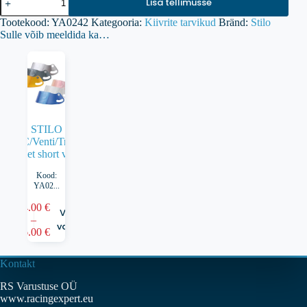
Lisa tellimusse
WRC/Venti/Trophy
kiivri
Tootekood:
YA0242
Kategooria:
Kiivrite tarvikud
Bränd:
Stilo
visiiri
Sulle võib meeldida ka…
kruvide
komplekt
kogus
STILO
WRC/Venti/Trophy
helmet short visors
Kood:
YA02...
64.00
€
Sellel
Vaata
–
tootel
Hinnavahemik:
valikuid
96.00
€
on
64.00 €
mitu
kuni
varianti.
96.00 €
Kontakt
Valikuid
saab
RS Varustuse OÜ
teha
www.racingexpert.eu