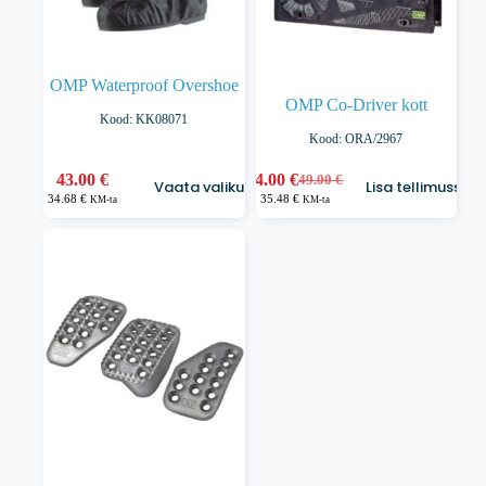
OMP Waterproof Overshoe
OMP Co-Driver kott
Kood: KK08071
Kood: ORA/2967
Sellel
43.00
€
44.00
€
49.00
€
Vaata valikuid
Lisa tellimusse
Algne
Praegune
tootel
34.68
€
35.48
€
KM-ta
KM-ta
hind
hind
on
oli:
on:
mitu
49.00 €.
44.00 €.
varianti.
Valikuid
saab
teha
tootelehel.