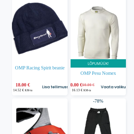
LÕPUMÜÜK!
OMP Racing Spirit beanie
OMP Pesu Nomex
Sellel
18.00
€
20.00
€
60.00
€
Lisa tellimusse
Vaata valikuid
Algne
Praegune
tootel
14.52
€
16.13
€
KM-ta
KM-ta
hind
hind
on
oli:
on:
mitu
-78%
60.00 €.
20.00 €.
varianti.
Valikuid
saab
teha
tootelehel.