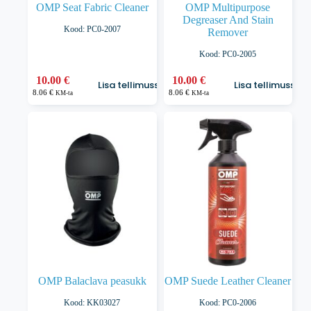
OMP Seat Fabric Cleaner
OMP Multipurpose
Degreaser And Stain
Kood: PC0-2007
Remover
Kood: PC0-2005
10.00
€
10.00
€
Lisa tellimusse
Lisa tellimusse
8.06
€
8.06
€
KM-ta
KM-ta
OMP Balaclava peasukk
OMP Suede Leather Cleaner
Kood: KK03027
Kood: PC0-2006