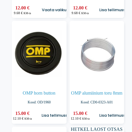
Sellel
12.00
€
12.00
€
Vaata valikuid
Lisa tellimusse
tootel
9.68
€
9.68
€
KM-ta
KM-ta
on
mitu
varianti.
Valikuid
saab
teha
tootelehel.
OMP horn button
OMP alumiinium toru 8mm
Kood: OD/1960
Kood: CD0-0323-A01
15.00
€
15.00
€
Lisa tellimusse
Lisa tellimusse
12.10
€
12.10
€
KM-ta
KM-ta
HETKEL LAOST OTSAS