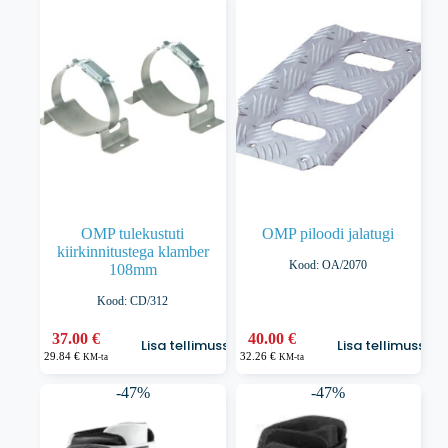
45.00 €.
36.00 €.
varianti.
Valikuid
saab
teha
tootelehel.
OMP tulekustuti
OMP piloodi jalatugi
kiirkinnitustega klamber
Kood: OA/2070
108mm
Kood: CD/312
37.00
€
40.00
€
Lisa tellimusse
Lisa tellimusse
29.84
€
32.26
€
KM-ta
KM-ta
-47%
-47%