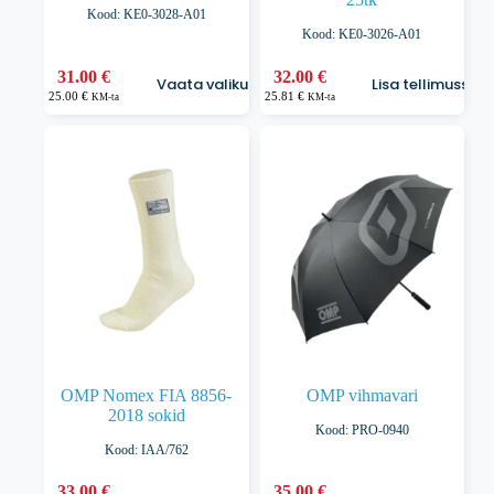
Kood: KE0-3028-A01
Kood: KE0-3026-A01
Sellel
31.00
€
32.00
€
Vaata valikuid
Lisa tellimusse
tootel
25.00
€
25.81
€
KM-ta
KM-ta
on
mitu
varianti.
Valikuid
saab
teha
tootelehel.
OMP Nomex FIA 8856-
OMP vihmavari
2018 sokid
Kood: PRO-0940
Kood: IAA/762
Sellel
33.00
€
35.00
€