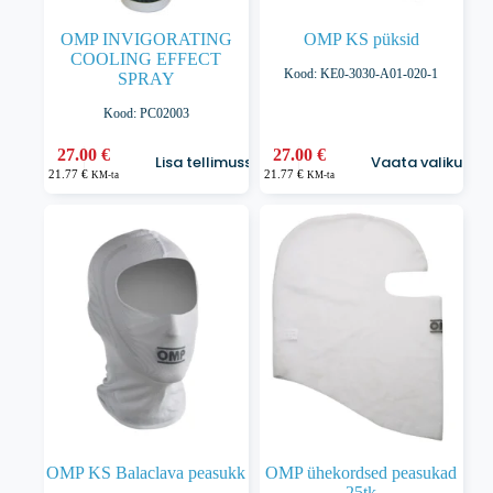
OMP INVIGORATING
OMP KS püksid
COOLING EFFECT
Kood: KE0-3030-A01-020-1
SPRAY
Kood: PC02003
Sellel
27.00
€
27.00
€
Lisa tellimusse
Vaata valikuid
tootel
21.77
€
21.77
€
KM-ta
KM-ta
on
mitu
varianti.
Valikuid
saab
teha
tootelehel.
OMP KS Balaclava peasukk
OMP ühekordsed peasukad
25tk