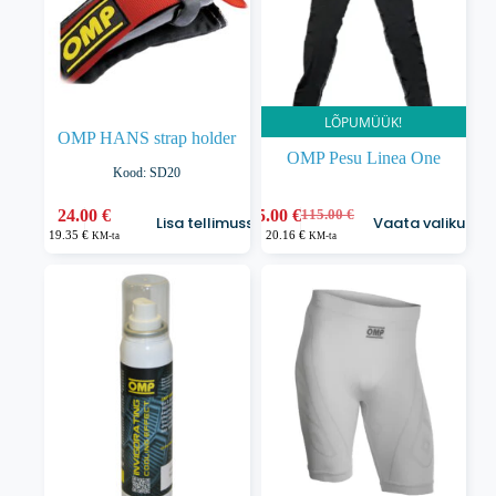
LÕPUMÜÜK!
OMP HANS strap holder
OMP Pesu Linea One
Kood: SD20
Sellel
24.00
€
25.00
€
115.00
€
Lisa tellimusse
Vaata valikuid
Algne
Praegune
tootel
19.35
€
20.16
€
KM-ta
KM-ta
hind
hind
on
oli:
on:
mitu
115.00 €.
25.00 €.
varianti.
Valikuid
saab
teha
tootelehel.