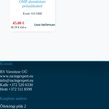
OMP alumiinium
pedaalikatted
Kood: OA/1000
45.00
€
Lisa tellimusse
36.29
€
KM-ta
Kontakt
RS Varustuse OÜ
www.racingexpert.eu
info@racingexpert.eu
Kalle +372 520 6330
Heiti +372 511 8599
Kaupluse aadress
Õlleköögi põik 2