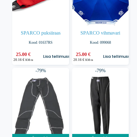
SPARCO puksiiraas
SPARCO vihmavari
Kood: 01637RS
Kood: 099068
25.00
€
25.00
€
Lisa tellimusse
Lisa tellimusse
20.16
€
20.16
€
KM-ta
KM-ta
-79%
-79%