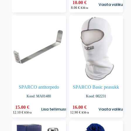
Sellel
10.00
€
Vaata valikuid
tootel
8.06
€
KM-ta
on
mitu
varianti.
Valikuid
saab
teha
tootelehel.
SPARCO antitorpedo
SPARCO Basic peasukk
Kood: MA01480
Kood: 002231
Sellel
15.00
€
16.00
€
Lisa tellimusse
Vaata valikuid
tootel
12.10
€
12.90
€
KM-ta
KM-ta
on
mitu
varianti.