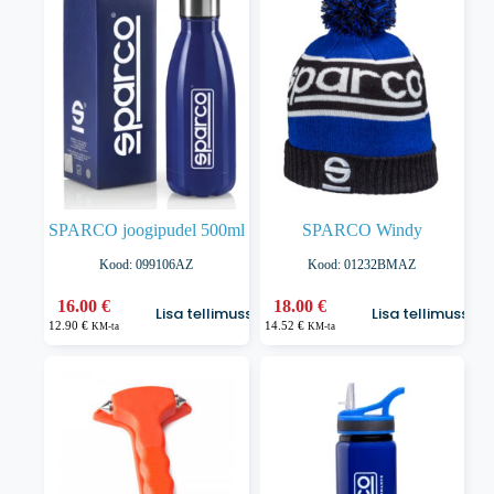
Valikuid
saab
teha
tootelehel.
SPARCO joogipudel 500ml
SPARCO Windy
Kood: 099106AZ
Kood: 01232BMAZ
16.00
€
18.00
€
Lisa tellimusse
Lisa tellimusse
12.90
€
14.52
€
KM-ta
KM-ta