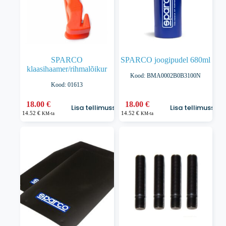
SPARCO
SPARCO joogipudel 680ml
klaasihaamer/rihmalõikur
Kood: BMA0002B0B3100N
Kood: 01613
18.00
€
18.00
€
Lisa tellimusse
Lisa tellimusse
14.52
€
14.52
€
KM-ta
KM-ta