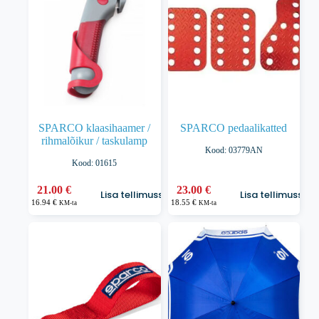
teha
tootelehel.
SPARCO klaasihaamer /
SPARCO pedaalikatted
rihmalõikur / taskulamp
Kood: 03779AN
Kood: 01615
21.00
€
23.00
€
Lisa tellimusse
Lisa tellimusse
16.94
€
18.55
€
KM-ta
KM-ta