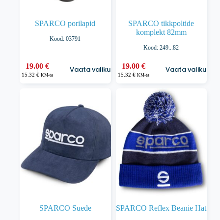
SPARCO porilapid
SPARCO tikkpoltide
komplekt 82mm
Kood: 03791
Kood: 249...82
Sellel
Sellel
19.00
€
19.00
€
Vaata valikuid
Vaata valikuid
tootel
tootel
15.32
€
15.32
€
KM-ta
KM-ta
on
on
mitu
mitu
varianti.
varianti.
Valikuid
Valikuid
saab
saab
teha
teha
tootelehel.
tootelehel.
SPARCO Suede
SPARCO Reflex Beanie Hat