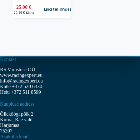
25.00
€
Lisa tellimusse
20.16
€
KM-ta
Kontakt
RS Varustuse OÜ
www.racingexpert.eu
info@racingexpert.eu
Kalle +372 520 6330
Heiti +372 511 8599
Kaupluse aadress
Õlleköögi põik 2
Kurna, Rae vald
Harjumaa
75307
Asukoha kaart