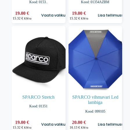
Kood: 0153..
Kood: 01354AZBM
Sellel
19.00
€
19.00
€
Vaata valikuid
Lisa tellimusse
tootel
15.32
€
15.32
€
KM-ta
KM-ta
on
mitu
varianti.
Valikuid
saab
teha
tootelehel.
SPARCO Stretch
SPARCO vihmavari Led
lambiga
Kood: 01351
Kood: 099105
Sellel
19.00
€
20.00
€
Vaata valikuid
Lisa tellimusse
tootel
15.32
€
16.13
€
KM-ta
KM-ta