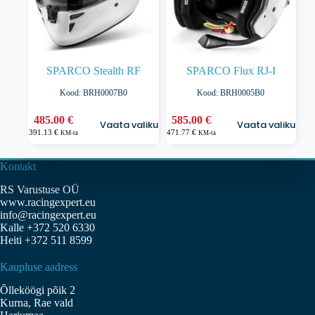
SPARCO Stealth RF
SPARCO Flux RJ-I
Kood: BRH0007B0
Kood: BRH0005B0
Sellel
Sellel
485.00
€
585.00
€
Vaata valikuid
Vaata valikuid
tootel
tootel
391.13
€
471.77
€
KM-ta
KM-ta
on
on
mitu
mitu
varianti.
varianti.
Kontakt
Valikuid
Valikuid
RS Varustuse OÜ
saab
saab
www.racingexpert.eu
teha
teha
info@racingexpert.eu
tootelehel.
tootelehel.
Kalle +372 520 6330
Heiti +372 511 8599
Kaupluse aadress
Õlleköögi põik 2
Kurna, Rae vald