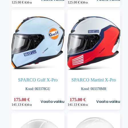
tootel
tootel
125.00
€
125.00
€
KM-ta
KM-ta
on
on
mitu
mitu
varianti.
varianti.
Valikuid
Valikuid
saab
saab
teha
teha
tootelehel.
tootelehel.
SPARCO Gulf X-Pro
SPARCO Martini X-Pro
Kood: 003378GU
Kood: 003378MR
Sellel
Sellel
175.00
€
175.00
€
Vaata valikuid
Vaata valikuid
tootel
tootel
141.13
€
141.13
€
KM-ta
KM-ta
on
on
mitu
mitu
varianti.
varianti.
Valikuid
Valikuid