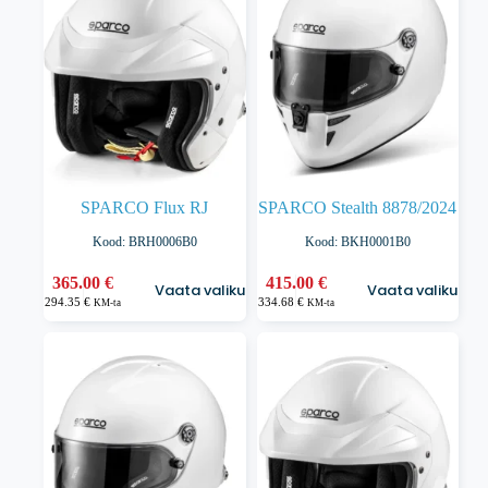
saab
saab
teha
teha
tootelehel.
tootelehel.
SPARCO Flux RJ
SPARCO Stealth 8878/2024
Kood: BRH0006B0
Kood: BKH0001B0
Sellel
Sellel
365.00
€
415.00
€
Vaata valikuid
Vaata valikuid
tootel
tootel
294.35
€
334.68
€
KM-ta
KM-ta
on
on
mitu
mitu
varianti.
varianti.
Valikuid
Valikuid
saab
saab
teha
teha
tootelehel.
tootelehel.