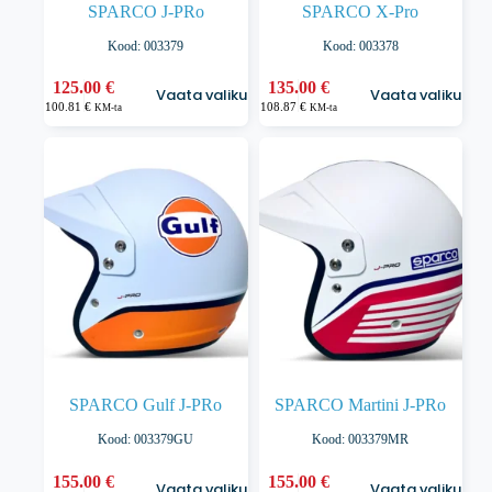
SPARCO J-PRo
SPARCO X-Pro
Kood: 003379
Kood: 003378
Sellel
Sellel
125.00
€
135.00
€
Vaata valikuid
Vaata valikuid
tootel
tootel
100.81
€
108.87
€
KM-ta
KM-ta
on
on
mitu
mitu
varianti.
varianti.
Valikuid
Valikuid
saab
saab
teha
teha
tootelehel.
tootelehel.
SPARCO Gulf J-PRo
SPARCO Martini J-PRo
Kood: 003379GU
Kood: 003379MR
Sellel
Sellel
155.00
€
155.00
€
Vaata valikuid
Vaata valikuid