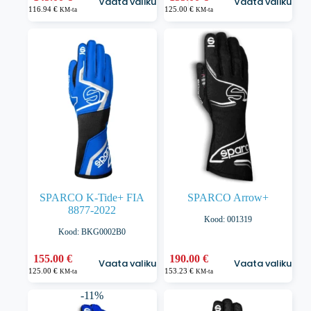
Vaata valikuid
Vaata valikuid
tootel
tootel
116.94
€
125.00
€
KM-ta
KM-ta
on
on
mitu
mitu
varianti.
varianti.
Valikuid
Valikuid
saab
saab
teha
teha
tootelehel.
tootelehel.
SPARCO K-Tide+ FIA
SPARCO Arrow+
8877-2022
Kood: 001319
Kood: BKG0002B0
Sellel
Sellel
155.00
€
190.00
€
Vaata valikuid
Vaata valikuid
tootel
tootel
125.00
€
153.23
€
KM-ta
KM-ta
on
on
mitu
mitu
-11%
varianti.
varianti.