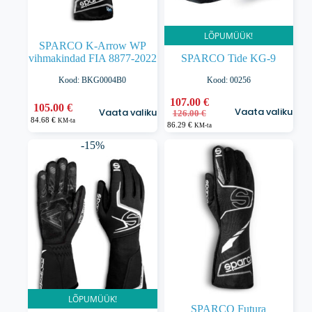
LÕPUMÜÜK!
SPARCO K-Arrow WP
vihmakindad FIA 8877-2022
SPARCO Tide KG-9
Kood: BKG0004B0
Kood: 00256
Sellel
107.00
€
Sellel
105.00
€
Vaata valikuid
Vaata valikuid
Algne
Praegune
tootel
126.00
€
tootel
84.68
€
KM-ta
hind
hind
86.29
€
on
on
KM-ta
oli:
on:
mitu
mitu
-15%
126.00 €.
107.00 €.
varianti.
varianti.
Valikuid
Valikuid
saab
saab
teha
teha
tootelehel.
tootelehel.
LÕPUMÜÜK!
SPARCO Futura