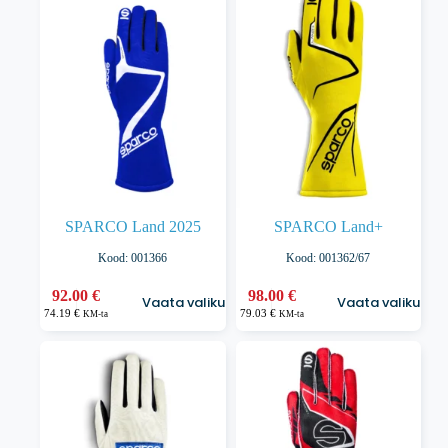
varianti.
varianti.
Valikuid
Valikuid
saab
saab
teha
teha
tootelehel.
tootelehel.
SPARCO Land 2025
SPARCO Land+
Kood: 001366
Kood: 001362/67
Sellel
Sellel
92.00
€
98.00
€
Vaata valikuid
Vaata valikuid
tootel
tootel
74.19
€
79.03
€
KM-ta
KM-ta
on
on
mitu
mitu
varianti.
varianti.
Valikuid
Valikuid
saab
saab
teha
teha
tootelehel.
tootelehel.