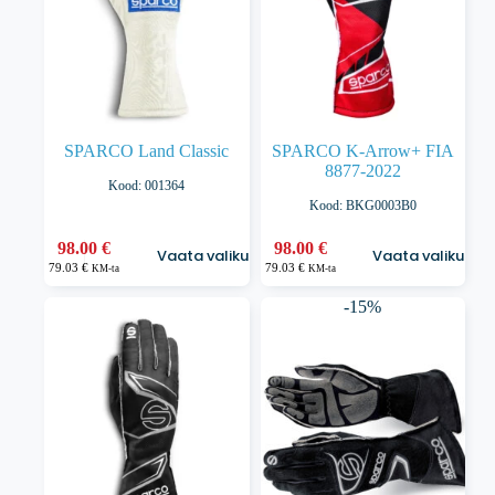
SPARCO Land Classic
SPARCO K-Arrow+ FIA
8877-2022
Kood: 001364
Kood: BKG0003B0
Sellel
Sellel
98.00
€
98.00
€
Vaata valikuid
Vaata valikuid
tootel
tootel
79.03
€
79.03
€
KM-ta
KM-ta
on
on
mitu
mitu
-15%
varianti.
varianti.
Valikuid
Valikuid
saab
saab
teha
teha
tootelehel.
tootelehel.