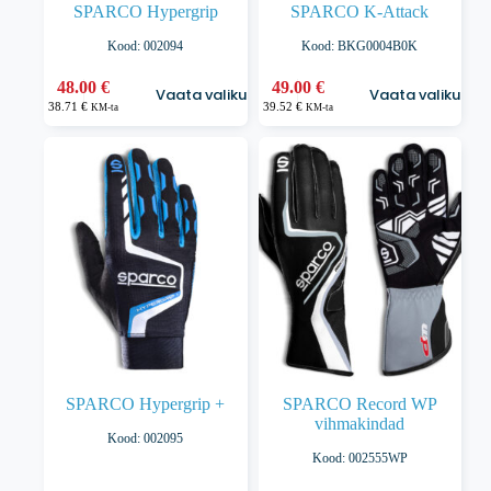
SPARCO Hypergrip
SPARCO K-Attack
Kood: 002094
Kood: BKG0004B0K
Sellel
Sellel
48.00
€
49.00
€
Vaata valikuid
Vaata valikuid
tootel
tootel
38.71
€
39.52
€
KM-ta
KM-ta
on
on
mitu
mitu
varianti.
varianti.
Valikuid
Valikuid
saab
saab
teha
teha
tootelehel.
tootelehel.
SPARCO Hypergrip +
SPARCO Record WP
vihmakindad
Kood: 002095
Kood: 002555WP