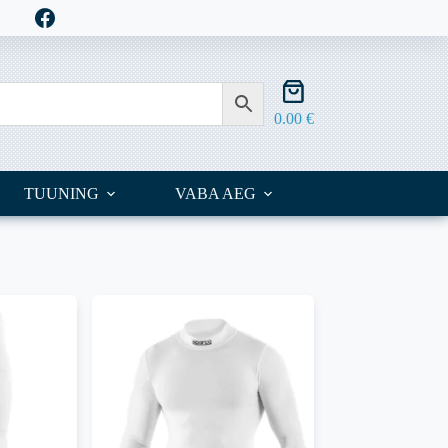
Shopping
cart
0.00
€
TUUNING
VABA AEG
OUTLET