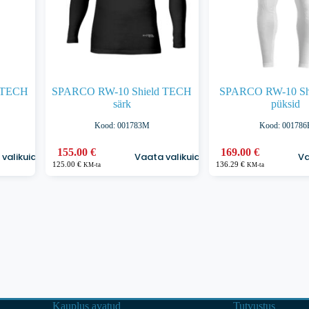
 TECH
SPARCO RW-10 Shield TECH
SPARCO RW-10 Sh
särk
püksid
Kood: 001783M
Kood: 001786
Sellel
Sellel
155.00
€
169.00
€
valikuid
Vaata valikuid
Va
tootel
tootel
125.00
€
136.29
€
KM-ta
KM-ta
on
on
mitu
mitu
varianti.
varianti.
Valikuid
Valikuid
saab
saab
teha
teha
tootelehel.
tootelehel.
Kauplus avatud
Tutvustus