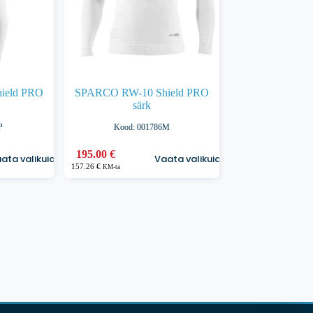
ield PRO
SPARCO RW-10 Shield PRO
särk
P
Kood: 001786M
Sellel
195.00
€
ata valikuid
Vaata valikuid
tootel
157.26
€
KM-ta
on
mitu
varianti.
Valikuid
saab
teha
tootelehel.