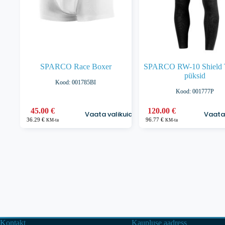
SPARCO Race Boxer
SPARCO RW-10 Shield
püksid
Kood: 001785BI
Kood: 001777P
Sellel
Sellel
45.00
€
120.00
€
Vaata valikuid
Vaata 
tootel
tootel
36.29
€
96.77
€
KM-ta
KM-ta
on
on
mitu
mitu
varianti.
varianti.
Valikuid
Valikuid
saab
saab
teha
teha
tootelehel.
tootelehel.
Kontakt
Kaupluse aadress