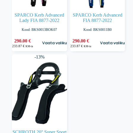
SPARCO Kerb Advanced
SPARCO Kerb Advanced
Lady FIA 8877-2022
FIA 8877-2022
Kood: BKS0013BOK07
Kood: BKS0011B0
Sellel
Sellel
290.00
€
290.00
€
Vaata valikuid
Vaata valikuid
tootel
tootel
233.87
€
233.87
€
KM-ta
KM-ta
on
on
mitu
mitu
-13%
varianti.
varianti.
Valikuid
Valikuid
saab
saab
teha
teha
tootelehel.
tootelehel.
SCHROTH 20° Super Sport