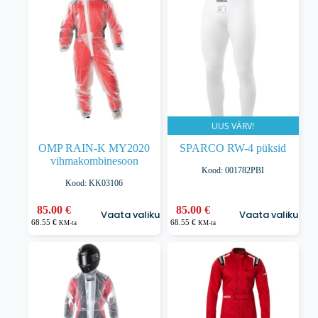
Valikuid
Valikuid
saab
saab
teha
teha
tootelehel.
tootelehel.
UUS VÄRV!
OMP RAIN-K MY2020
SPARCO RW-4 püksid
vihmakombinesoon
Kood: 001782PBI
Kood: KK03106
Sellel
Sellel
85.00
€
85.00
€
Vaata valikuid
Vaata valikuid
tootel
tootel
68.55
€
68.55
€
KM-ta
KM-ta
on
on
mitu
mitu
varianti.
varianti.
Valikuid
Valikuid
saab
saab
teha
teha
tootelehel.
tootelehel.