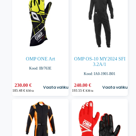
saab
saab
teha
teha
tootelehel.
tootelehel.
OMP ONE Art
OMP OS-10 MY2024 SFI
3.2A/1
Kood: IB/763E
Kood: IA0-1901-B01
Sellel
Sellel
230.00
€
240.00
€
Vaata valikuid
Vaata valikuid
tootel
tootel
185.48
€
193.55
€
KM-ta
KM-ta
on
on
mitu
mitu
varianti.
varianti.
Valikuid
Valikuid
saab
saab
teha
teha
tootelehel.
tootelehel.