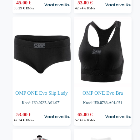
Sellel
Sellel
45.00
€
53.00
€
Vaata valikuid
Vaata valikuid
tootel
tootel
36.29
€
42.74
€
KM-ta
KM-ta
on
on
mitu
mitu
varianti.
varianti.
Valikuid
Valikuid
saab
saab
teha
teha
tootelehel.
tootelehel.
OMP ONE Evo Slip Lady
OMP ONE Evo Bra
Kood: IE0-0787-A01-071
Kood: IE0-0786-A01-071
Sellel
Sellel
53.00
€
65.00
€
Vaata valikuid
Vaata valikuid
tootel
tootel
42.74
€
52.42
€
KM-ta
KM-ta
on
on
mitu
mitu
varianti.
varianti.