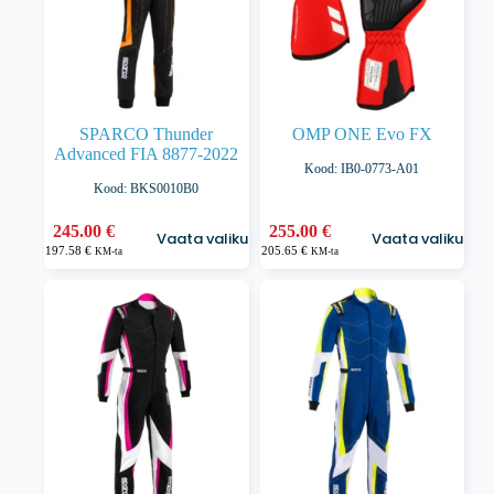
SPARCO Thunder
OMP ONE Evo FX
Advanced FIA 8877-2022
Kood: IB0-0773-A01
Kood: BKS0010B0
Sellel
Sellel
245.00
€
255.00
€
Vaata valikuid
Vaata valikuid
tootel
tootel
197.58
€
205.65
€
KM-ta
KM-ta
on
on
mitu
mitu
varianti.
varianti.
Valikuid
Valikuid
saab
saab
teha
teha
tootelehel.
tootelehel.