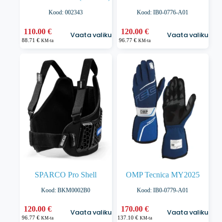
Kood: 002343
Kood: IB0-0776-A01
Sellel
Sellel
110.00
€
120.00
€
Vaata valikuid
Vaata valikuid
tootel
tootel
88.71
€
96.77
€
KM-ta
KM-ta
on
on
mitu
mitu
varianti.
varianti.
Valikuid
Valikuid
saab
saab
teha
teha
tootelehel.
tootelehel.
SPARCO Pro Shell
OMP Tecnica MY2025
Kood: BKM0002B0
Kood: IB0-0779-A01
Sellel
Sellel
120.00
€
170.00
€
Vaata valikuid
Vaata valikuid
tootel
tootel
96.77
€
137.10
€
KM-ta
KM-ta