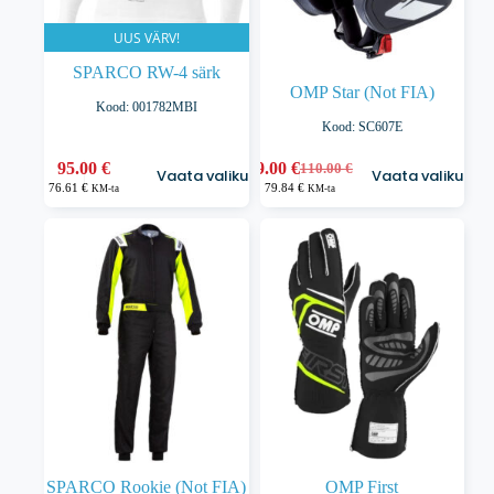
UUS VÄRV!
SPARCO RW-4 särk
OMP Star (Not FIA)
Kood: 001782MBI
Kood: SC607E
Sellel
Sellel
95.00
€
99.00
€
110.00
€
Vaata valikuid
Vaata valikuid
Algne
Praegune
tootel
tootel
76.61
€
79.84
€
KM-ta
KM-ta
hind
hind
on
on
oli:
on:
mitu
mitu
110.00 €.
99.00 €.
varianti.
varianti.
Valikuid
Valikuid
saab
saab
teha
teha
tootelehel.
tootelehel.
SPARCO Rookie (Not FIA)
OMP First