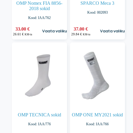
OMP Nomex FIA 8856-
SPARCO Meca 3
2018 sokid
Kood: 002093
Kood: IAA/762
Sellel
Sellel
33.00
€
37.00
€
Vaata valikuid
Vaata valikuid
tootel
tootel
26.61
€
29.84
€
KM-ta
KM-ta
on
on
mitu
mitu
varianti.
varianti.
Valikuid
Valikuid
saab
saab
teha
teha
tootelehel.
tootelehel.
OMP TECNICA sokid
OMP ONE MY2021 sokid
Kood: IAA/776
Kood: IAA/766