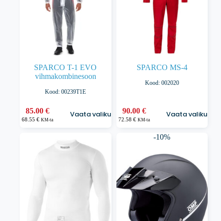
SPARCO T-1 EVO
SPARCO MS-4
vihmakombinesoon
Kood: 002020
Kood: 00239T1E
Sellel
Sellel
85.00
€
90.00
€
Vaata valikuid
Vaata valikuid
tootel
tootel
68.55
€
72.58
€
KM-ta
KM-ta
on
on
mitu
mitu
-10%
varianti.
varianti.
Valikuid
Valikuid
saab
saab
teha
teha
tootelehel.
tootelehel.