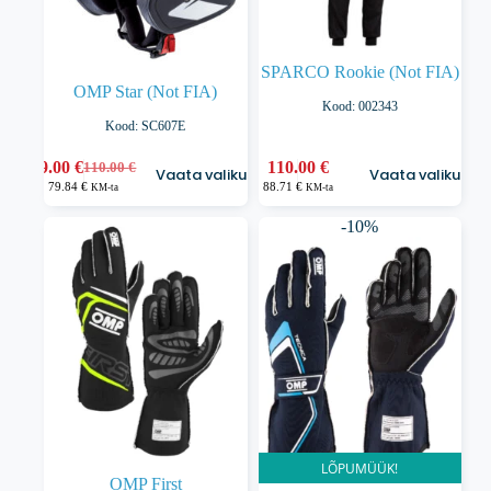
SPARCO Rookie (Not FIA)
OMP Star (Not FIA)
Kood: 002343
Kood: SC607E
Sellel
Sellel
99.00
€
110.00
€
110.00
€
Vaata valikuid
Vaata valikuid
Algne
Praegune
tootel
tootel
79.84
€
88.71
€
KM-ta
KM-ta
hind
hind
on
on
oli:
on:
mitu
mitu
-10%
110.00 €.
99.00 €.
varianti.
varianti.
Valikuid
Valikuid
saab
saab
teha
teha
tootelehel.
tootelehel.
LÕPUMÜÜK!
OMP First