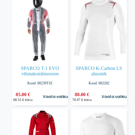
varianti.
varianti.
Valikuid
Valikuid
saab
saab
teha
teha
tootelehel.
tootelehel.
SPARCO T-1 EVO
SPARCO K-Carbon LS
vihmakombinesoon
alussärk
Kood: 00239T1E
Kood: 002202
Sellel
Sellel
85.00
€
88.00
€
Vaata valikuid
Vaata valikuid
tootel
tootel
68.55
€
70.97
€
KM-ta
KM-ta
on
on
mitu
mitu
varianti.
varianti.
Valikuid
Valikuid
saab
saab
teha
teha