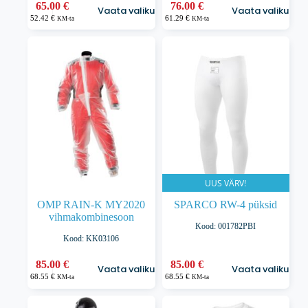
Sellel
Sellel
65.00
€
76.00
€
Vaata valikuid
Vaata valikuid
tootel
tootel
52.42
€
61.29
€
KM-ta
KM-ta
on
on
mitu
mitu
varianti.
varianti.
Valikuid
Valikuid
saab
saab
teha
teha
tootelehel.
tootelehel.
UUS VÄRV!
OMP RAIN-K MY2020
SPARCO RW-4 püksid
vihmakombinesoon
Kood: 001782PBI
Kood: KK03106
Sellel
Sellel
85.00
€
85.00
€
Vaata valikuid
Vaata valikuid
tootel
tootel
68.55
€
68.55
€
KM-ta
KM-ta
on
on
mitu
mitu