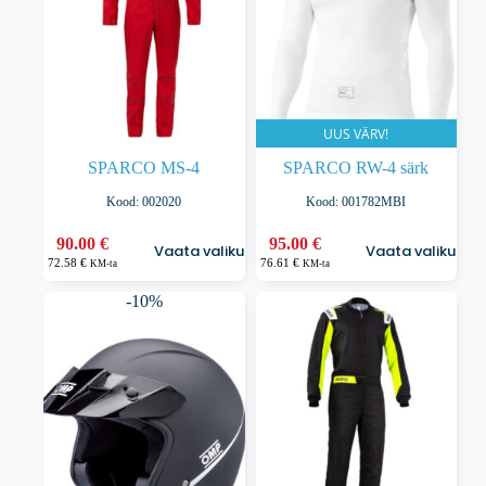
tootelehel.
tootelehel.
UUS VÄRV!
SPARCO MS-4
SPARCO RW-4 särk
Kood: 002020
Kood: 001782MBI
Sellel
Sellel
90.00
€
95.00
€
Vaata valikuid
Vaata valikuid
tootel
tootel
72.58
€
76.61
€
KM-ta
KM-ta
on
on
mitu
mitu
-10%
varianti.
varianti.
Valikuid
Valikuid
saab
saab
teha
teha
tootelehel.
tootelehel.