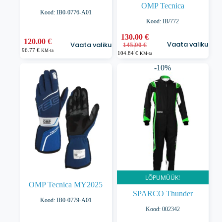
OMP Tecnica
Kood: IB0-0776-A01
Kood: IB/772
Sellel
130.00
€
Sellel
120.00
€
Vaata valikuid
Vaata valikuid
Algne
Praegune
tootel
145.00
€
tootel
96.77
€
KM-ta
hind
hind
104.84
€
on
on
KM-ta
oli:
on:
mitu
mitu
-10%
145.00 €.
130.00 €.
varianti.
varianti.
Valikuid
Valikuid
saab
saab
teha
teha
tootelehel.
tootelehel.
LÕPUMÜÜK!
OMP Tecnica MY2025
SPARCO Thunder
Kood: IB0-0779-A01
Kood: 002342