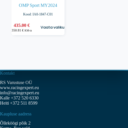
OMP Sport MY2024
Kood: IA0-1847-C01
Sellel
435.00
€
Vaata valikuid
tootel
350.81
€
KM-ta
on
mitu
varianti.
Valikuid
saab
teha
tootelehel.
Kontakt
RS Varustuse OÜ
www.racingexpert.eu
info@racingexpert.eu
Kalle +372 520 6330
Heiti +372 511 8599
Kaupluse aadress
Õlleköögi põik 2