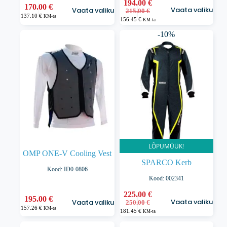
Sellel
194.00
€
Sellel
170.00
€
Vaata valikuid
Vaata valikuid
Algne
Praegune
tootel
215.00
€
tootel
137.10
€
KM-ta
hind
hind
156.45
€
on
on
KM-ta
oli:
on:
mitu
mitu
-10%
215.00 €.
194.00 €.
varianti.
varianti.
Valikuid
Valikuid
saab
saab
teha
teha
tootelehel.
tootelehel.
LÕPUMÜÜK!
OMP ONE-V Cooling Vest
SPARCO Kerb
Kood: ID0-0806
Kood: 002341
Sellel
225.00
€
Sellel
195.00
€
Vaata valikuid
Vaata valikuid
Algne
Praegune
tootel
250.00
€
tootel
157.26
€
KM-ta
hind
hind
181.45
€
on
on
KM-ta
oli:
on:
mitu
mitu