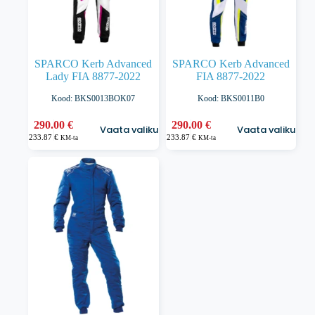
SPARCO Kerb Advanced
SPARCO Kerb Advanced
Lady FIA 8877-2022
FIA 8877-2022
Kood: BKS0013BOK07
Kood: BKS0011B0
Sellel
Sellel
290.00
€
290.00
€
Vaata valikuid
Vaata valikuid
tootel
tootel
233.87
€
233.87
€
KM-ta
KM-ta
on
on
mitu
mitu
varianti.
varianti.
Valikuid
Valikuid
saab
saab
teha
teha
tootelehel.
tootelehel.