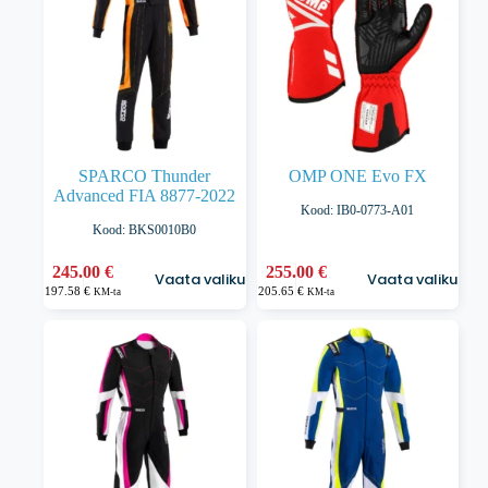
tootelehel.
tootelehel.
SPARCO Thunder
OMP ONE Evo FX
Advanced FIA 8877-2022
Kood: IB0-0773-A01
Kood: BKS0010B0
Sellel
Sellel
245.00
€
255.00
€
Vaata valikuid
Vaata valikuid
tootel
tootel
197.58
€
205.65
€
KM-ta
KM-ta
on
on
mitu
mitu
varianti.
varianti.
Valikuid
Valikuid
saab
saab
teha
teha
tootelehel.
tootelehel.