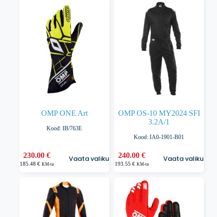
250.00 €.
225.00 €.
varianti.
varianti.
Valikuid
Valikuid
saab
saab
teha
teha
tootelehel.
tootelehel.
OMP ONE Art
OMP OS-10 MY2024 SFI
3.2A/1
Kood: IB/763E
Kood: IA0-1901-B01
Sellel
Sellel
230.00
€
240.00
€
Vaata valikuid
Vaata valikuid
tootel
tootel
185.48
€
193.55
€
KM-ta
KM-ta
on
on
mitu
mitu
varianti.
varianti.
Valikuid
Valikuid
saab
saab
teha
teha