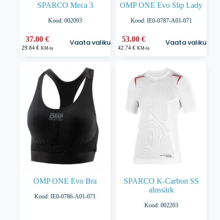
SPARCO Meca 3
OMP ONE Evo Slip Lady
Kood: 002093
Kood: IE0-0787-A01-071
Sellel
Sellel
37.00
€
53.00
€
Vaata valikuid
Vaata valikuid
tootel
tootel
29.84
€
42.74
€
KM-ta
KM-ta
on
on
mitu
mitu
varianti.
varianti.
Valikuid
Valikuid
saab
saab
teha
teha
tootelehel.
tootelehel.
OMP ONE Evo Bra
SPARCO K-Carbon SS
alussärk
Kood: IE0-0786-A01-071
Kood: 002203