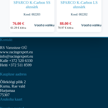
SPARCO K-Carbon SS
SPARCO K-Carbon LS
alussärk
alussärk
Kood: 002203
Kood: 002202
Sellel
Sellel
76.00
€
88.00
€
Vaata valikuid
Vaata valikuid
tootel
tootel
61.29
€
70.97
€
KM-ta
KM-ta
on
on
mitu
mitu
varianti.
varianti.
Kontakt
Valikuid
Valikuid
RS Varustuse OÜ
saab
saab
www.racingexpert.eu
teha
teha
info@racingexpert.eu
tootelehel.
tootelehel.
Kalle +372 520 6330
Heiti +372 511 8599
Kaupluse aadress
Õlleköögi põik 2
Kurna, Rae vald
Harjumaa
75307
Asukoha kaart