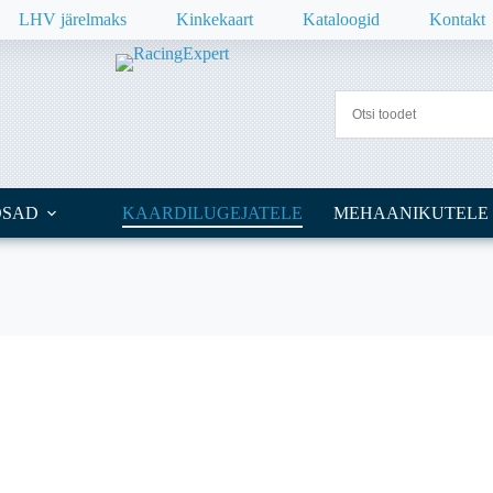
LHV järelmaks
Kinkekaart
Kataloogid
Kontakt
OSAD
KAARDILUGEJATELE
MEHAANIKUTELE