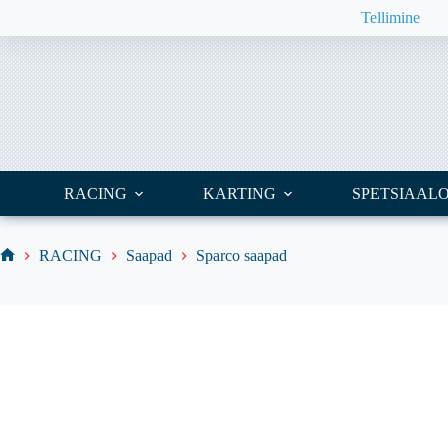
Skip
Tellimine
to
content
RACING
KARTING
SPETSIAAL
RACING
Saapad
Sparco saapad
Home