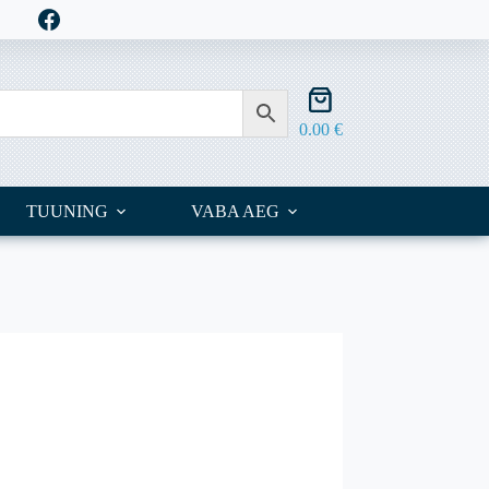
Shopping
cart
0.00
€
TUUNING
VABA AEG
OUTLET