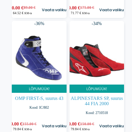
Sellel
Sellel
80.00
€
89.00
€
89.00
€
175.00
€
Vaata valikuid
Vaata valikuid
Algne
Praegune
Algne
Praegune
tootel
tootel
64.52
€
71.77
€
KM-ta
KM-ta
hind
hind
hind
hind
on
on
oli:
on:
oli:
on:
mitu
mitu
-36%
-34%
89.00 €.
80.00 €.
175.00 €.
89.00 €.
varianti.
varianti.
Valikuid
Valikuid
saab
saab
teha
teha
tootelehel.
tootelehel.
LÕPUMÜÜK!
LÕPUMÜÜK!
OMP FIRST-S, suurus 43
ALPINESTARS SP, suurus
44 FIA 2000
Kood: IC/802
Kood: 2710518
Sellel
Sellel
99.00
€
99.00
€
155.00
€
150.00
€
Vaata valikuid
Vaata valikuid
Algne
Praegune
Algne
Praegune
tootel
tootel
79.84
€
79.84
€
KM-ta
KM-ta
hind
hind
hind
hind