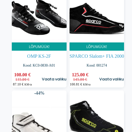
teha
teha
tootelehel.
tootelehel.
LÕPUMÜÜK!
LÕPUMÜÜK!
OMP KS-2F
SPARCO Slalom+ FIA 2000
Kood: KC0-0830-A01
Kood: 001274
Sellel
108.00
€
Sellel
125.00
€
Vaata valikuid
Vaata valikuid
Algne
Praegune
Algne
Praegune
tootel
135.00
€
tootel
145.00
€
hind
hind
hind
hind
87.10
€
100.81
€
on
on
KM-ta
KM-ta
oli:
on:
oli:
on:
mitu
mitu
-44%
135.00 €.
108.00 €.
145.00 €.
125.00 €.
varianti.
varianti.
Valikuid
Valikuid
saab
saab
teha
teha
tootelehel.
tootelehel.