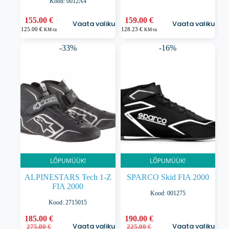
Kood: 0012A4
Sellel
Sellel
155.00
€
159.00
€
Vaata valikuid
Vaata valikuid
tootel
tootel
125.00
€
128.23
€
KM-ta
KM-ta
on
on
mitu
mitu
-33%
-16%
varianti.
varianti.
Valikuid
Valikuid
saab
saab
teha
teha
tootelehel.
tootelehel.
LÕPUMÜÜK!
LÕPUMÜÜK!
ALPINESTARS Tech 1-Z
SPARCO Skid FIA 2000
FIA 2000
Kood: 001275
Kood: 2715015
Sellel
185.00
€
Sellel
190.00
€
Vaata valikuid
Vaata valikuid
Algne
Praegune
Algne
Praegune
tootel
275.00
€
tootel
225.00
€