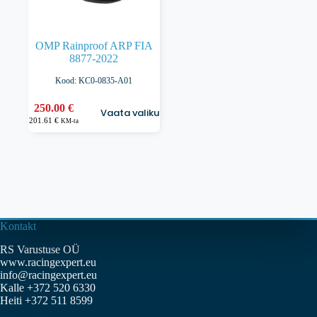
OMP Rainproof ARP FIA
8877-2022
Kood: KC0-0835-A01
Sellel
250.00
€
Vaata valikuid
tootel
201.61
€
KM-ta
on
mitu
varianti.
Valikuid
saab
teha
tootelehel.
Kontakt
RS Varustuse OÜ
www.racingexpert.eu
info@racingexpert.eu
Kalle +372 520 6330
Heiti +372 511 8599