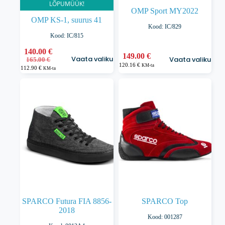
LÕPUMÜÜK!
OMP Sport MY2022
OMP KS-1, suurus 41
Kood: IC/829
Kood: IC/815
Sellel
140.00
€
Sellel
149.00
€
Vaata valikuid
Vaata valikuid
Algne
Praegune
tootel
165.00
€
tootel
120.16
€
KM-ta
hind
hind
112.90
€
on
KM-ta
on
oli:
on:
mitu
mitu
165.00 €.
140.00 €.
varianti.
varianti.
Valikuid
Valikuid
saab
saab
teha
teha
tootelehel.
tootelehel.
SPARCO Futura FIA 8856-
SPARCO Top
2018
Kood: 001287