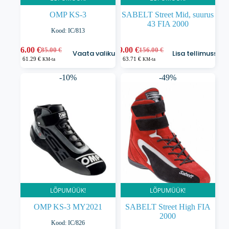
OMP KS-3
SABELT Street Mid, suurus
43 FIA 2000
Kood: IC/813
Sellel
76.00
€
79.00
€
85.00
€
156.00
€
Vaata valikuid
Lisa tellimusse
Algne
Praegune
Algne
Praegune
tootel
61.29
€
63.71
€
KM-ta
KM-ta
hind
hind
hind
hind
on
oli:
on:
oli:
on:
mitu
-10%
-49%
85.00 €.
76.00 €.
156.00 €.
79.00 €.
varianti.
Valikuid
saab
teha
tootelehel.
LÕPUMÜÜK!
LÕPUMÜÜK!
OMP KS-3 MY2021
SABELT Street High FIA
2000
Kood: IC/826