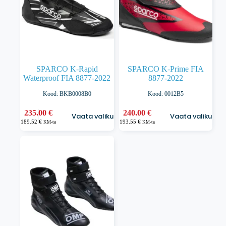
SPARCO K-Rapid
SPARCO K-Prime FIA
Waterproof FIA 8877-2022
8877-2022
Kood: BKB0008B0
Kood: 0012B5
Sellel
Sellel
235.00
€
240.00
€
Vaata valikuid
Vaata valikuid
tootel
tootel
189.52
€
193.55
€
KM-ta
KM-ta
on
on
mitu
mitu
varianti.
varianti.
Valikuid
Valikuid
saab
saab
teha
teha
tootelehel.
tootelehel.