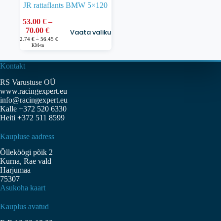
JR rattaflants BMW 5×120
53.00
€
–
Sellel
Hinnavahemik:
70.00
€
Vaata valikuid
tootel
53.00 €
Hinnavahemik:
42.74
€
–
56.45
€
on
42.74 €
KM-ta
kuni
kuni
mitu
70.00 €
56.45 €
varianti.
Kontakt
Valikuid
saab
RS Varustuse OÜ
teha
www.racingexpert.eu
tootelehel.
info@racingexpert.eu
Kalle +372 520 6330
Heiti +372 511 8599
Kaupluse aadress
Õlleköögi põik 2
Kurna, Rae vald
Harjumaa
75307
Asukoha kaart
Kauplus avatud