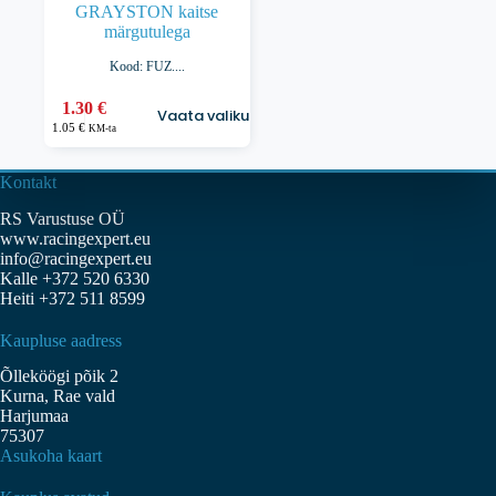
GRAYSTON kaitse
märgutulega
Kood: FUZ....
Sellel
1.30
€
Vaata valikuid
tootel
1.05
€
KM-ta
on
mitu
varianti.
Kontakt
Valikuid
RS Varustuse OÜ
saab
www.racingexpert.eu
teha
info@racingexpert.eu
tootelehel.
Kalle +372 520 6330
Heiti +372 511 8599
Kaupluse aadress
Õlleköögi põik 2
Kurna, Rae vald
Harjumaa
75307
Asukoha kaart