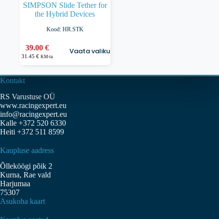
SIMPSON Slide Tether for
the Hybrid Devices
Kood: HR.STK
Sellel
39.00
€
Vaata valikuid
tootel
31.45
€
KM-ta
on
mitu
varianti.
Kontakt
Valikuid
RS Varustuse OÜ
saab
www.racingexpert.eu
teha
info@racingexpert.eu
tootelehel.
Kalle +372 520 6330
Heiti +372 511 8599
Kaupluse aadress
Õlleköögi põik 2
Kurna, Rae vald
Harjumaa
75307
Asukoha kaart