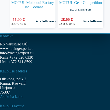
MOTUL Motocool Factory
MOTUL Gear Competition
Line Coolant
Kood: MT823501
11.00
€
28.00
€
Lisa tellimusse
Lisa tellimusse
8.87
€
22.58
€
KM-ta
KM-ta
Kontakt
RS Varustuse OÜ
www.racingexpert.eu
info@racingexpert.eu
Kalle +372 520 6330
Heiti +372 511 8599
Kaupluse aadress
Õlleköögi põik 2
Kurna, Rae vald
Harjumaa
75307
Asukoha kaart
Kauplus avatud