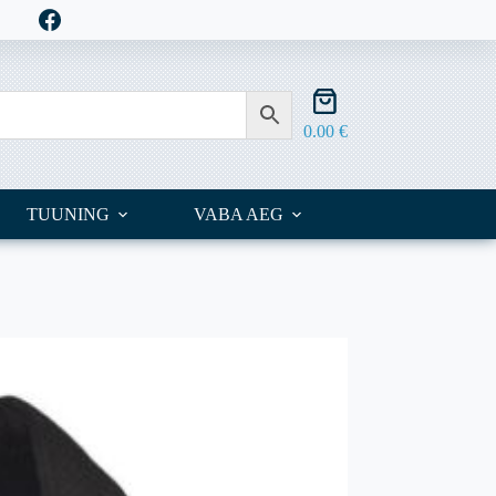
Shopping
cart
0.00
€
TUUNING
VABA AEG
OUTLET