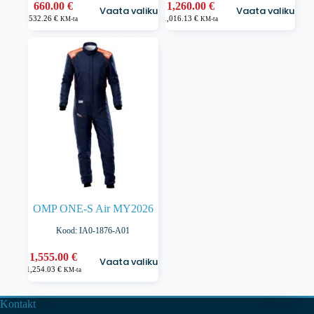
Sellel
Sellel
660.00
€
1,260.00
€
Vaata valikuid
Vaata valikuid
tootel
tootel
532.26
€
1,016.13
€
KM-ta
KM-ta
on
on
mitu
mitu
varianti.
varianti.
Valikuid
Valikuid
saab
saab
teha
teha
tootelehel.
tootelehel.
OMP ONE-S Air MY2026
Kood: IA0-1876-A01
Sellel
1,555.00
€
Vaata valikuid
tootel
1,254.03
€
KM-ta
on
mitu
varianti.
Kontakt