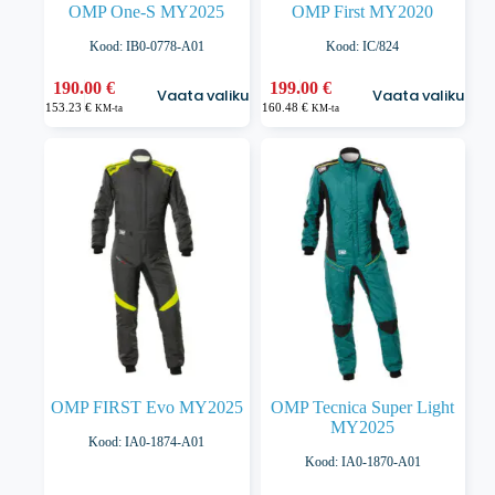
OMP One-S MY2025
OMP First MY2020
Kood: IB0-0778-A01
Kood: IC/824
Sellel
Sellel
190.00
€
199.00
€
Vaata valikuid
Vaata valikuid
tootel
tootel
153.23
€
160.48
€
KM-ta
KM-ta
on
on
mitu
mitu
varianti.
varianti.
Valikuid
Valikuid
saab
saab
teha
teha
tootelehel.
tootelehel.
OMP FIRST Evo MY2025
OMP Tecnica Super Light
MY2025
Kood: IA0-1874-A01
Kood: IA0-1870-A01