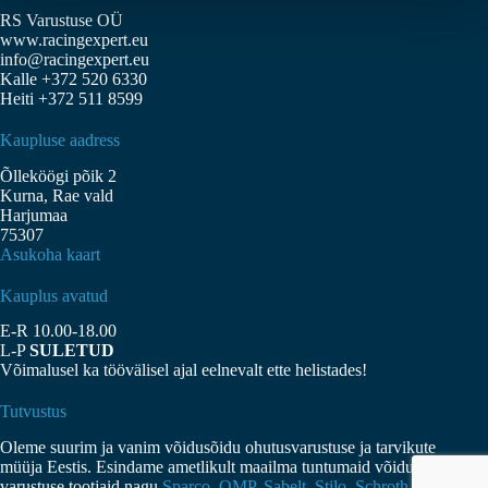
Valikuid
RS Varustuse OÜ
saab
www.racingexpert.eu
teha
info@racingexpert.eu
tootelehel.
Kalle +372 520 6330
Heiti +372 511 8599
Kaupluse aadress
Õlleköögi põik 2
Kurna, Rae vald
Harjumaa
75307
Asukoha kaart
Kauplus avatud
E-R 10.00-18.00
L-P
SULETUD
Võimalusel ka töövälisel ajal eelnevalt ette helistades!
Tutvustus
Oleme suurim ja vanim võidusõidu ohutusvarustuse ja tarvikute
müüja Eestis. Esindame ametlikult maailma tuntumaid võidusõidu
varustuse tootjaid nagu
Sparco
,
OMP
,
Sabelt
,
Stilo
,
Schroth
jne.