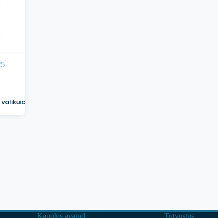
25
valikuid
Kauplus avatud
Tutvustus