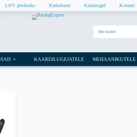
LHV järelmaks
Kinkekaart
Kataloogid
Kontakt
OSAD
KAARDILUGEJATELE
MEHAANIKUTELE