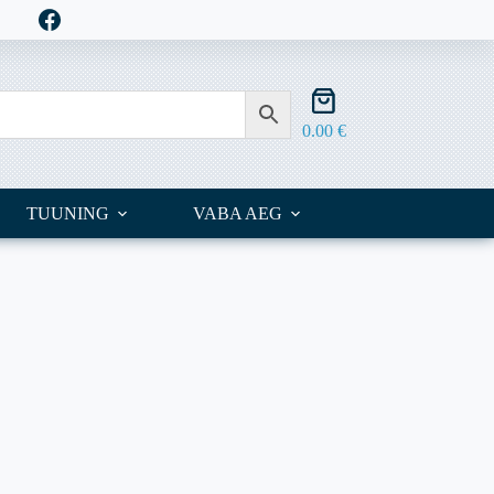
Shopping
cart
0.00
€
TUUNING
VABA AEG
OUTLET