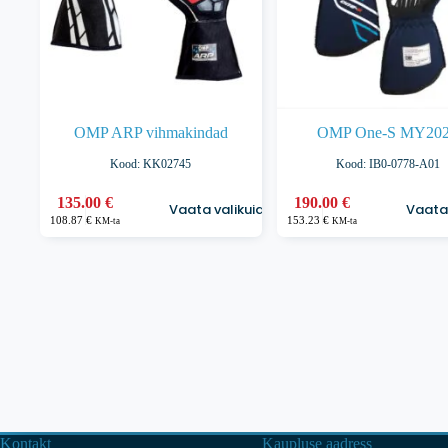
OMP ARP vihmakindad
OMP One-S MY20
Kood: KK02745
Kood: IB0-0778-A01
Sellel
Sellel
135.00
€
190.00
€
Vaata valikuid
Vaata 
tootel
tootel
108.87
€
153.23
€
KM-ta
KM-ta
on
on
mitu
mitu
varianti.
varianti.
Valikuid
Valikuid
saab
saab
teha
teha
tootelehel.
tootelehel.
Kontakt
Kaupluse aadress