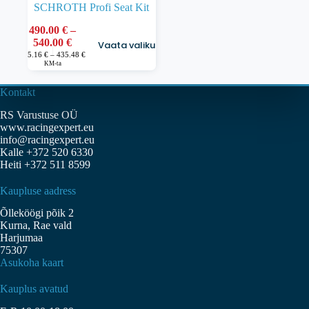
SCHROTH Profi Seat Kit
490.00
€
–
Sellel
Hinnavahemik:
540.00
€
Vaata valikuid
tootel
490.00 €
Hinnavahemik:
395.16
€
–
435.48
€
on
395.16 €
KM-ta
kuni
kuni
mitu
540.00 €
435.48 €
varianti.
Kontakt
Valikuid
saab
RS Varustuse OÜ
teha
www.racingexpert.eu
tootelehel.
info@racingexpert.eu
Kalle +372 520 6330
Heiti +372 511 8599
Kaupluse aadress
Õlleköögi põik 2
Kurna, Rae vald
Harjumaa
75307
Asukoha kaart
Kauplus avatud