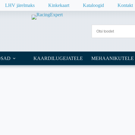
LHV järelmaks
Kinkekaart
Kataloogid
Kontakt
OSAD
KAARDILUGEJATELE
MEHAANIKUTELE