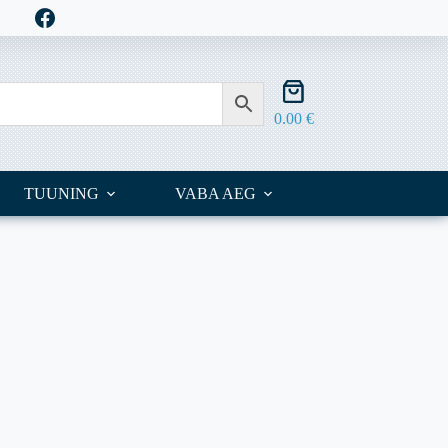
Shopping
cart
0.00
€
TUUNING
VABA AEG
OUTLET