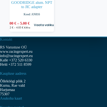
GOODRIDGE alum. NPT
to JIC adapter
Kood: AN816
Sellel
Hinnavahemik:
3.00
€
–
5.00
€
Vaata valikuid
tootel
3.00 €
Hinnavahemik:
2.42
€
–
4.03
€
KM-ta
on
2.42 €
kuni
kuni
mitu
5.00 €
4.03 €
varianti.
Kontakt
Valikuid
RS Varustuse OÜ
saab
www.racingexpert.eu
teha
info@racingexpert.eu
tootelehel.
Kalle +372 520 6330
Heiti +372 511 8599
Kaupluse aadress
Õlleköögi põik 2
Kurna, Rae vald
Harjumaa
75307
Asukoha kaart