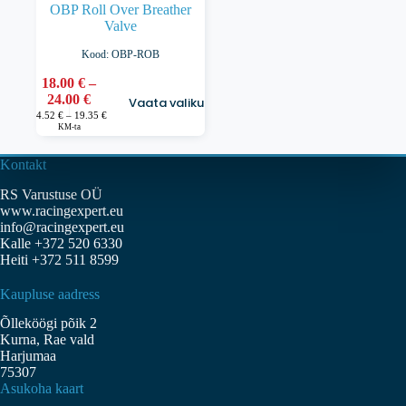
OBP Roll Over Breather
Valve
Kood: OBP-ROB
18.00
€
–
Sellel
Hinnavahemik:
24.00
€
Vaata valikuid
tootel
18.00 €
Hinnavahemik:
14.52
€
–
19.35
€
on
14.52 €
KM-ta
kuni
kuni
mitu
24.00 €
19.35 €
varianti.
Kontakt
Valikuid
saab
RS Varustuse OÜ
teha
www.racingexpert.eu
tootelehel.
info@racingexpert.eu
Kalle +372 520 6330
Heiti +372 511 8599
Kaupluse aadress
Õlleköögi põik 2
Kurna, Rae vald
Harjumaa
75307
Asukoha kaart