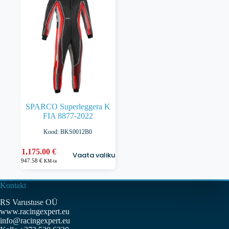
Valikuid
saab
saab
teha
teha
tootelehel.
tootelehel.
SPARCO Superleggera K
FIA 8877-2022
Kood: BKS0012B0
Sellel
1,175.00
€
Vaata valikuid
tootel
947.58
€
KM-ta
on
mitu
varianti.
Kontakt
Valikuid
RS Varustuse OÜ
saab
www.racingexpert.eu
teha
info@racingexpert.eu
tootelehel.