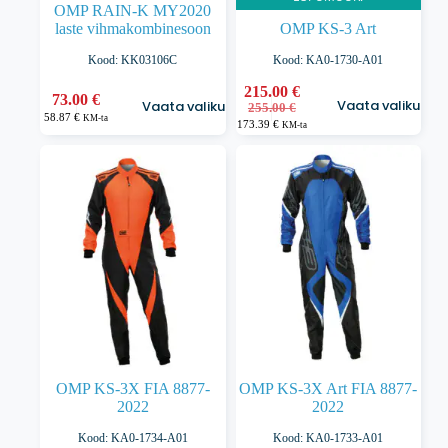
OMP RAIN-K MY2020
laste vihmakombinesoon
OMP KS-3 Art
Kood: KK03106C
Kood: KA0-1730-A01
Sellel
215.00
€
Sellel
73.00
€
Vaata valikuid
Vaata valikuid
Algne
Praegune
tootel
255.00
€
tootel
58.87
€
KM-ta
hind
hind
173.39
€
on
on
KM-ta
oli:
on:
mitu
mitu
255.00 €.
215.00 €.
varianti.
varianti.
Valikuid
Valikuid
saab
saab
teha
teha
tootelehel.
tootelehel.
OMP KS-3X FIA 8877-
OMP KS-3X Art FIA 8877-
2022
2022
Kood: KA0-1734-A01
Kood: KA0-1733-A01