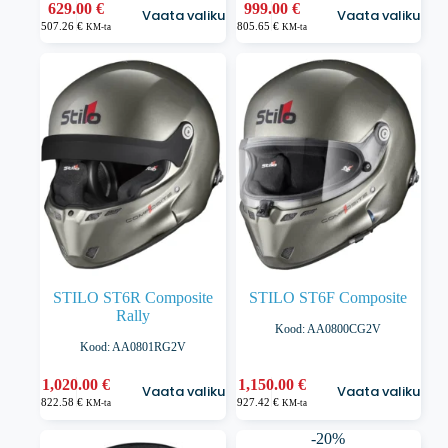
Sellel
Sellel
629.00
€
999.00
€
Vaata valikuid
Vaata valikuid
tootel
tootel
507.26
€
805.65
€
KM-ta
KM-ta
on
on
mitu
mitu
varianti.
varianti.
Valikuid
Valikuid
saab
saab
teha
teha
tootelehel.
tootelehel.
STILO ST6R Composite
STILO ST6F Composite
Rally
Kood: AA0800CG2V
Kood: AA0801RG2V
Sellel
Sellel
1,020.00
€
1,150.00
€
Vaata valikuid
Vaata valikuid
tootel
tootel
822.58
€
927.42
€
KM-ta
KM-ta
on
on
mitu
mitu
-20%