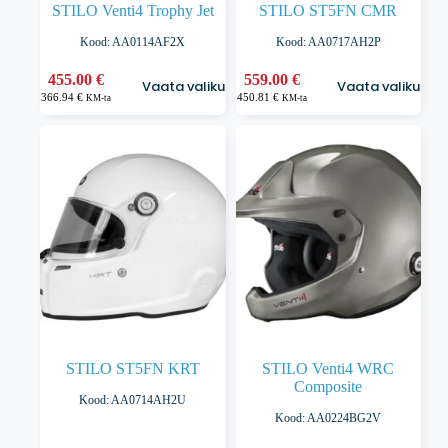
STILO Venti4 Trophy Jet
STILO ST5FN CMR
Kood: AA0114AF2X
Kood: AA0717AH2P
Sellel
Sellel
455.00
€
559.00
€
Vaata valikuid
Vaata valikuid
tootel
tootel
366.94
€
450.81
€
KM-ta
KM-ta
on
on
mitu
mitu
varianti.
varianti.
Valikuid
Valikuid
saab
saab
teha
teha
tootelehel.
tootelehel.
STILO ST5FN KRT
STILO Venti4 WRC
Composite
Kood: AA0714AH2U
Kood: AA0224BG2V