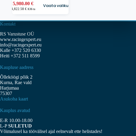
Sellel
5,980.00
€
Vaata valikuid
tootel
4,822.58
€
KM-ta
on
mitu
varianti.
Kontakt
Valikuid
RS Varustuse OÜ
saab
www.racingexpert.eu
teha
info@racingexpert.eu
tootelehel.
Kalle +372 520 6330
Heiti +372 511 8599
Kaupluse aadress
Õlleköögi põik 2
Kurna, Rae vald
Harjumaa
75307
Asukoha kaart
Kauplus avatud
E-R 10.00-18.00
L-P
SULETUD
Võimalusel ka töövälisel ajal eelnevalt ette helistades!