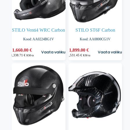
STILO Venti4 WRC Carbon
STILO ST6F Carbon
Kood: AA0224BG1V
Kood: AA0800CG1V
Sellel
Sellel
1,660.00
€
1,899.00
€
Vaata valikuid
Vaata valikuid
tootel
tootel
1,338.71
€
1,531.45
€
KM-ta
KM-ta
on
on
mitu
mitu
varianti.
varianti.
Valikuid
Valikuid
saab
saab
teha
teha
tootelehel.
tootelehel.