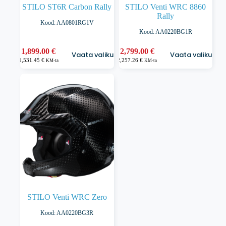
STILO ST6R Carbon Rally
STILO Venti WRC 8860
Rally
Kood: AA0801RG1V
Kood: AA0220BG1R
Sellel
Sellel
1,899.00
€
2,799.00
€
Vaata valikuid
Vaata valikuid
tootel
tootel
1,531.45
€
2,257.26
€
KM-ta
KM-ta
on
on
mitu
mitu
varianti.
varianti.
Valikuid
Valikuid
saab
saab
teha
teha
tootelehel.
tootelehel.
STILO Venti WRC Zero
Kood: AA0220BG3R