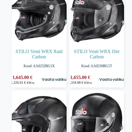
teha
tootelehel.
STILO Venti WRX Raid
STILO Venti WRX Dirt
Carbon
Carbon
Kood: AA0232BG1X
Kood: AA0230BG1T
Sellel
Sellel
1,645.00
€
1,655.00
€
Vaata valikuid
Vaata valikuid
tootel
tootel
1,326.61
€
1,334.68
€
KM-ta
KM-ta
on
on
mitu
mitu
varianti.
varianti.
Valikuid
Valikuid
saab
saab
teha
teha
tootelehel.
tootelehel.