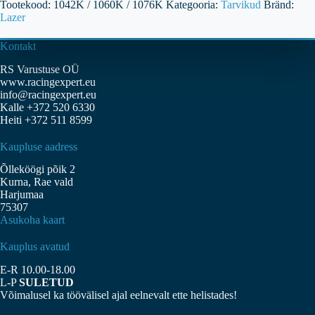
Tootekood:
1042K / 1060K / 1076K
Kategooria:
Tarvikud
Bränd:
kogus
Lazer
Kontakt
RS Varustuse OÜ
www.racingexpert.eu
info@racingexpert.eu
Kalle +372 520 6330
Heiti +372 511 8599
Kaupluse aadress
Õlleköögi põik 2
Kurna, Rae vald
Harjumaa
75307
Asukoha kaart
Kauplus avatud
E-R 10.00-18.00
L-P
SULETUD
Võimalusel ka töövälisel ajal eelnevalt ette helistades!