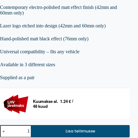
Contemporary electro-polished matt effect finish (42mm and
60mm only)
Lazer logo etched into design (42mm and 60mm only)
Hand-polished matt black effect (76mm only)
Universal compatibility – fits any vehicle
Available in 3 different sizes
Supplied as a pair
LAZER
Lisa tellimusse
Tube
Clamps