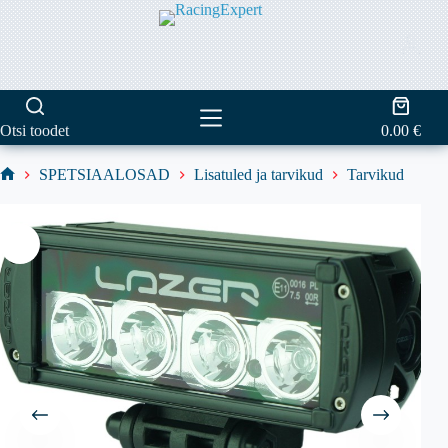
Skip
to
content
Shoppi
cart
Otsi toodet
0.00
€
SPETSIAALOSAD
Lisatuled ja tarvikud
Tarvikud
Home