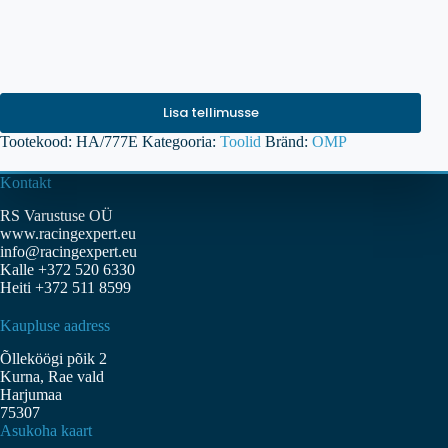
Lisa tellimusse
Tootekood:
HA/777E
Kategooria:
Toolid
Bränd:
OMP
Kontakt
RS Varustuse OÜ
www.racingexpert.eu
info@racingexpert.eu
Kalle +372 520 6330
Heiti +372 511 8599
Kaupluse aadress
Õlleköögi põik 2
Kurna, Rae vald
Harjumaa
75307
Asukoha kaart