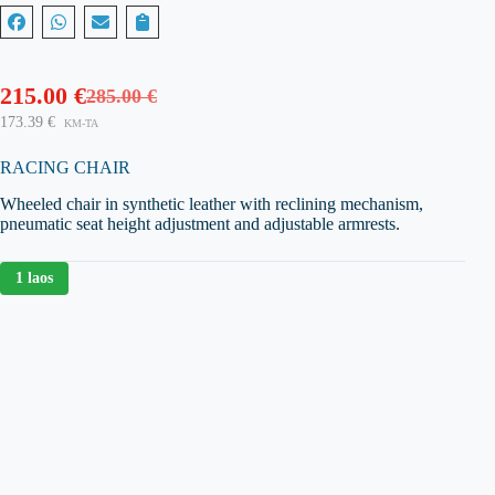
215.00
€
285.00
€
Algne
Praegune
173.39
€
KM-TA
hind
hind
oli:
on:
RACING CHAIR
285.00 €.
215.00 €.
Wheeled chair in synthetic leather with reclining mechanism,
pneumatic seat height adjustment and adjustable armrests.
1 laos