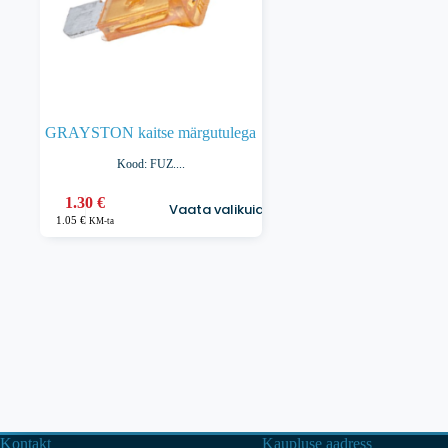
GRAYSTON kaitse märgutulega
Kood: FUZ....
Sellel
1.30
€
Vaata valikuid
tootel
1.05
€
KM-ta
on
mitu
varianti.
Valikuid
saab
teha
tootelehel.
Kontakt
Kaupluse aadress