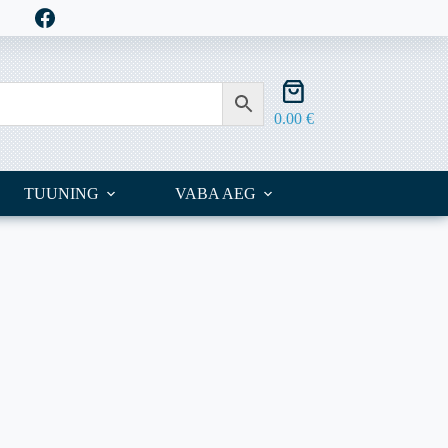
Shopping
cart
0.00
€
TUUNING
VABA AEG
OUTLET