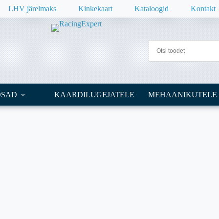
LHV järelmaks
Kinkekaart
Kataloogid
Kontakt
OSAD
KAARDILUGEJATELE
MEHAANIKUTELE