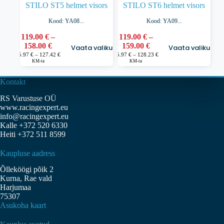
STILO ST5 helmet visors
STILO ST6 helmet visors
Kood: YA08...
Kood: YA09...
119.00
€
–
119.00
€
–
Sellel
Sellel
Hinnavahemik:
Hinnavahemik:
158.00
€
159.00
€
Vaata valikuid
Vaata valikuid
tootel
tootel
119.00 €
119.00 €
Hinnavahemik:
Hinnavahemik:
95.97
€
–
127.42
€
95.97
€
–
128.23
€
on
on
95.97 €
95.97 €
KM-ta
KM-ta
kuni
kuni
kuni
kuni
mitu
mitu
158.00 €
159.00 €
127.42 €
128.23 €
varianti.
varianti.
Kontakt
Valikuid
Valikuid
saab
saab
RS Varustuse OÜ
teha
teha
www.racingexpert.eu
tootelehel.
tootelehel.
info@racingexpert.eu
Kalle +372 520 6330
Heiti +372 511 8599
Kaupluse aadress
Õlleköögi põik 2
Kurna, Rae vald
Harjumaa
75307
Asukoha kaart