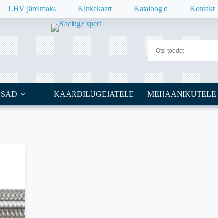
LHV järelmaks
Kinkekaart
Kataloogid
Kontakt
OSAD
KAARDILUGEJATELE
MEHAANIKUTELE