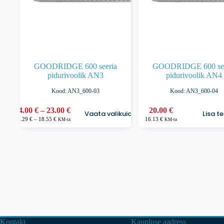
GOODRIDGE 600 seeria
GOODRIDGE 600 see
pidurivoolik AN3
pidurivoolik AN4
Kood: AN3_600-03
Kood: AN3_600-04
Sellel
Hinnavahemik:
14.00
€
–
23.00
€
20.00
€
Vaata valikuid
Lisa t
tootel
14.00 €
Hinnavahemik:
11.29
€
–
18.55
€
16.13
€
KM-ta
KM-ta
on
11.29 €
kuni
kuni
mitu
23.00 €
18.55 €
varianti.
Valikuid
saab
teha
tootelehel.
Kontakt
Kaupluse aadress