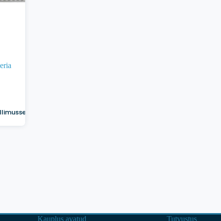
ria
ellimusse
Kauplus avatud
Tutvustus