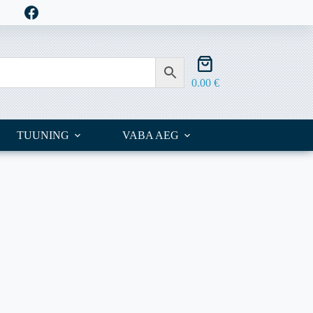
Shopping
cart
0.00
€
TUUNING
VABA AEG
OUTLET